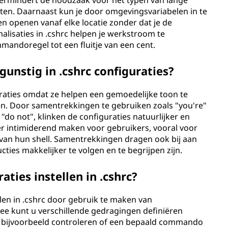
ermindert de noodzaak voor het typen van lange
en. Daarnaast kun je door omgevingsvariabelen in te
 openen vanaf elke locatie zonder dat je de
alisaties in .cshrc helpen je werkstroom te
andoregel tot een fluitje van een cent.
nstig in .cshrc configuraties?
uraties omdat ze helpen een gemoedelijke toon te
en. Door samentrekkingen te gebruiken zoals "you're"
n "do not", klinken de configuraties natuurlijker en
der intimiderend maken voor gebruikers, vooral voor
 van hun shell. Samentrekkingen dragen ook bij aan
ties makkelijker te volgen en te begrijpen zijn.
ties instellen in .cshrc?
llen in .cshrc door gebruik te maken van
mee kunt u verschillende gedragingen definiëren
 bijvoorbeeld controleren of een bepaald commando