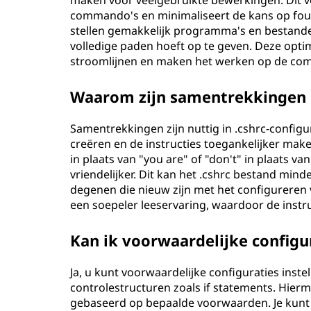
maken voor veelgebruikte bewerkingen. Dit v
commando's en minimaliseert de kans op fout
stellen gemakkelijk programma's en bestanden
volledige paden hoeft op te geven. Deze optim
stroomlijnen en maken het werken op de comm
Waarom zijn samentrekkingen gu
Samentrekkingen zijn nuttig in .cshrc-config
creëren en de instructies toegankelijker mak
in plaats van "you are" of "don't" in plaats va
vriendelijker. Dit kan het .cshrc bestand min
degenen die nieuw zijn met het configureren
een soepeler leeservaring, waardoor de instruc
Kan ik voorwaardelijke configura
Ja, u kunt voorwaardelijke configuraties inste
controlestructuren zoals if statements. Hier
gebaseerd op bepaalde voorwaarden. Je kunt