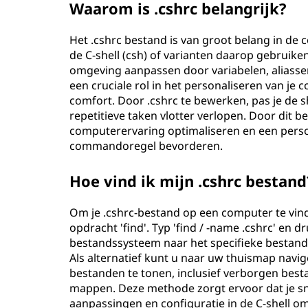
Waarom is .cshrc belangrijk?
Het .cshrc bestand is van groot belang in de 
de C-shell (csh) of varianten daarop gebruiken
omgeving aanpassen door variabelen, aliassen
een cruciale rol in het personaliseren van je
comfort. Door .cshrc te bewerken, pas je de 
repetitieve taken vlotter verlopen. Door dit 
computerervaring optimaliseren en een persoo
commandoregel bevorderen.
Hoe vind ik mijn .cshrc bestand
Om je .cshrc-bestand op een computer te vind
opdracht 'find'. Typ 'find / -name .cshrc' en 
bestandssysteem naar het specifieke bestand.
Als alternatief kunt u naar uw thuismap navige
bestanden te tonen, inclusief verborgen besta
mappen. Deze methode zorgt ervoor dat je sne
aanpassingen en configuratie in de C-shell o