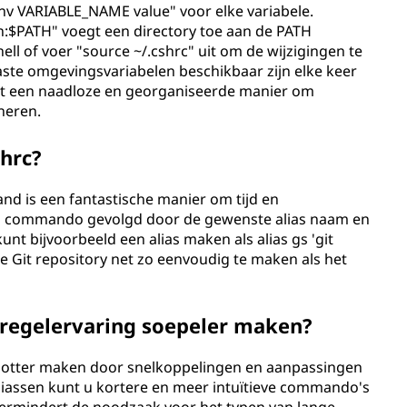
env VARIABLE_NAME value" voor elke variabele.
h:$PATH" voegt een directory toe aan de PATH
hell of voer "source ~/.cshrc" uit om de wijzigingen te
aste omgevingsvariabelen beschikbaar zijn elke keer
edt een naadloze en georganiseerde manier om
heren.
shrc?
and is een fantastische manier om tijd en
ias commando gevolgd door de gewenste alias naam en
t bijvoorbeeld een alias maken als alias gs 'git
je Git repository net zo eenvoudig te maken als het
regelervaring soepeler maken?
lotter maken door snelkoppelingen en aanpassingen
liassen kunt u kortere en meer intuïtieve commando's