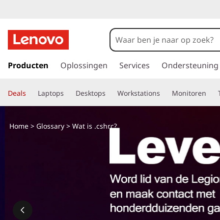
W
a
t
G
a
Producten
Oplossingen
Services
Ondersteuning
i
n
a
s
Deals
Laptops
Desktops
Workstations
Monitoren
a
r
.
d
Home
>
Glossary
> Wat is .cshrc?
e
c
h
o
s
o
f
h
d
i
r
n
h