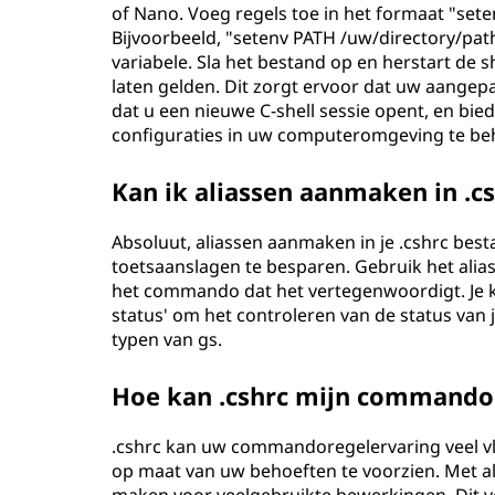
of Nano. Voeg regels toe in het formaat "set
Bijvoorbeeld, "setenv PATH /uw/directory/pat
variabele. Sla het bestand op en herstart de s
laten gelden. Dit zorgt ervoor dat uw aangep
dat u een nieuwe C-shell sessie opent, en bi
configuraties in uw computeromgeving te be
Kan ik aliassen aanmaken in .c
Absoluut, aliassen aanmaken in je .cshrc best
toetsaanslagen te besparen. Gebruik het al
het commando dat het vertegenwoordigt. Je kun
status' om het controleren van de status van 
typen van gs.
Hoe kan .cshrc mijn commando
.cshrc kan uw commandoregelervaring veel v
op maat van uw behoeften te voorzien. Met a