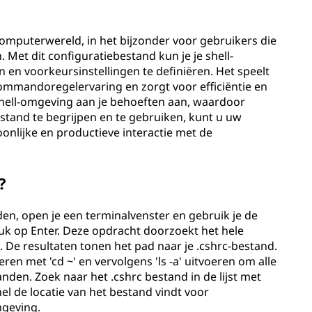
computerwereld, in het bijzonder voor gebruikers die
. Met dit configuratiebestand kun je je shell-
 en voorkeursinstellingen te definiëren. Het speelt
 commandoregelervaring en zorgt voor efficiëntie en
shell-omgeving aan je behoeften aan, waardoor
bestand te begrijpen en te gebruiken, kunt u uw
nlijke en productieve interactie met de
?
en, open je een terminalvenster en gebruik je de
druk op Enter. Deze opdracht doorzoekt het hele
 De resultaten tonen het pad naar je .cshrc-bestand.
ren met 'cd ~' en vervolgens 'ls -a' uitvoeren om alle
nden. Zoek naar het .cshrc bestand in de lijst met
l de locatie van het bestand vindt voor
mgeving.