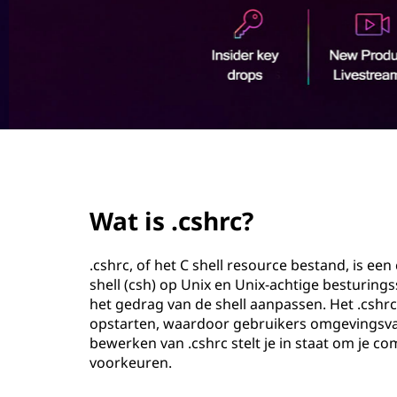
c
o
?
u
d
page hero 2/3
Wat is .cshrc?
.cshrc, of het C shell resource bestand, is e
shell (csh) op Unix en Unix-achtige besturin
het gedrag van de shell aanpassen. Het .cshrc
opstarten, waardoor gebruikers omgevingsvari
bewerken van .cshrc stelt je in staat om je
voorkeuren.