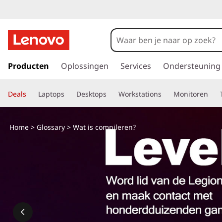
G
a
Producten
Oplossingen
Services
Ondersteuning
n
a
Deals
Laptops
Desktops
Workstations
Monitoren
a
r
d
Home
>
Glossary
> Wat is compileren?
e
h
o
o
f
d
i
n
h