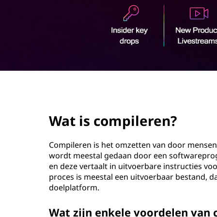
o
u
d
page hero 2/3
Wat is compileren?
Compileren is het omzetten van door mensen 
wordt meestal gedaan door een softwarepr
en deze vertaalt in uitvoerbare instructies vo
proces is meestal een uitvoerbaar bestand, 
doelplatform.
Wat zijn enkele voordelen van