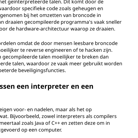
 met geïnterpreteerde talen. Dit komt door de
waardoor specifieke code zoals geheugen en
genomen bij het omzetten van broncode in
rvan draaien gecompileerde programma's vaak sneller
 voor de hardware-architectuur waarop ze draaien.
oordelen omdat de door mensen leesbare broncode
eilijker te reverse engineeren of te hacken zijn.
in gecompileerde talen moeilijker te breken dan
eteerde talen, waardoor ze vaak meer gebruikt worden
eterde beveiligingsfuncties.
ssen een interpreter en een
eigen voor- en nadelen, maar als het op
t. Bijvoorbeeld, zowel interpreters als compilers
ertaal zoals Java of C++ en zetten deze om in
itgevoerd op een computer.