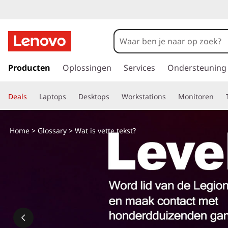
G
a
Producten
Oplossingen
Services
Ondersteuning
n
a
Deals
Laptops
Desktops
Workstations
Monitoren
a
r
d
Home
>
Glossary
> Wat is vette tekst?
e
h
o
o
f
d
i
n
h