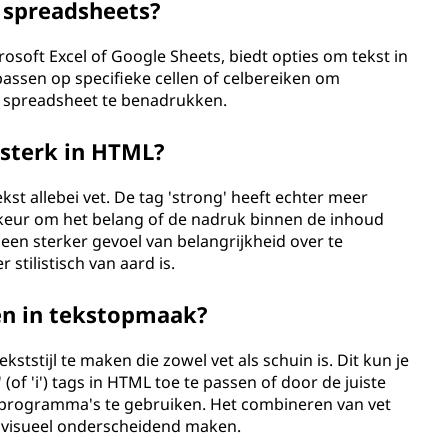
n spreadsheets?
osoft Excel of Google Sheets, biedt opties om tekst in
passen op specifieke cellen of celbereiken om
je spreadsheet te benadrukken.
n sterk in HTML?
kst allebei vet. De tag 'strong' heeft echter meer
keur om het belang of de nadruk binnen de inhoud
een sterker gevoel van belangrijkheid over te
 stilistisch van aard is.
en in tekstopmaak?
kststijl te maken die zowel vet als schuin is. Dit kun je
 (of 'i') tags in HTML toe te passen of door de juiste
programma's te gebruiken. Het combineren van vet
n visueel onderscheidend maken.