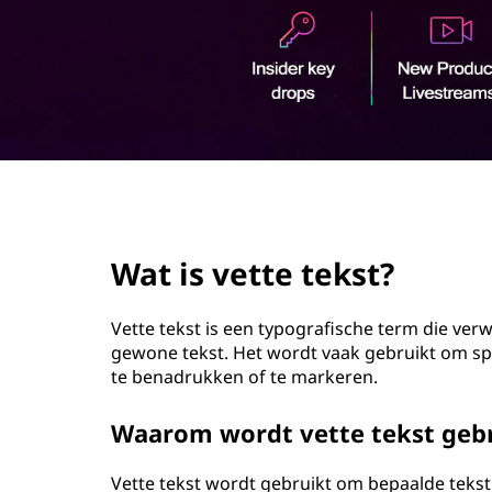
o
u
d
page hero 2/3
Wat is vette tekst?
Vette tekst is een typografische term die verwi
gewone tekst. Het wordt vaak gebruikt om s
te benadrukken of te markeren.
Waarom wordt vette tekst geb
Vette tekst wordt gebruikt om bepaalde tekst 