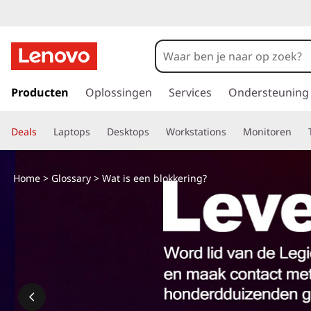
G
a
Producten
Oplossingen
Services
Ondersteuning
n
a
Deals
Laptops
Desktops
Workstations
Monitoren
a
r
d
Home
>
Glossary
> Wat is een blokkering?
e
h
o
o
f
d
i
n
h