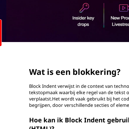
o
u
d
page hero 2/3
Wat is een blokkering?
Block Indent verwijst in de context van techn
tekstopmaak waarbij elke regel van de tekst
verplaatst.Het wordt vaak gebruikt bij het 
begrijpen, door verschillende secties of elem
Hoe kan ik Block Indent gebru
(HTML)?