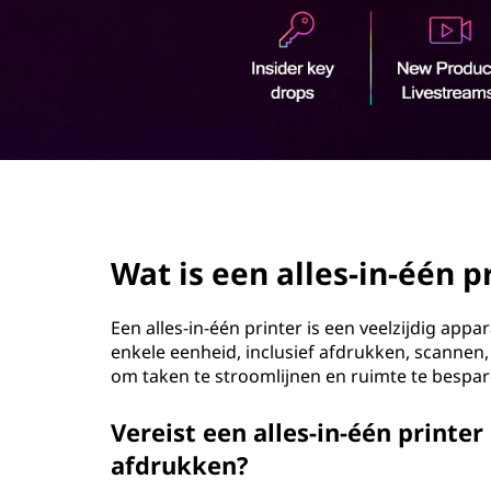
o
u
d
page hero 2/3
Wat is een alles-in-één p
Een alles-in-één printer is een veelzijdig app
enkele eenheid, inclusief afdrukken, scannen
om taken te stroomlijnen en ruimte te bespar
Vereist een alles-in-één print
afdrukken?