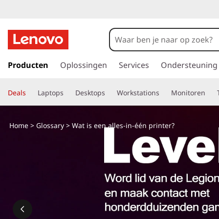
G
a
Producten
Oplossingen
Services
Ondersteuning
n
a
Deals
Laptops
Desktops
Workstations
Monitoren
a
r
d
Home
>
Glossary
> Wat is een alles-in-één printer?
e
h
o
o
f
d
i
n
h