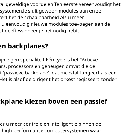
tal geweldige voordelen.Ten eerste vereenvoudigt het
systemen.Je sluit gewoon modules aan en ze
rt het de schaalbaarheid.Als u meer
nt u eenvoudig nieuwe modules toevoegen aan de
st geeft wanneer je het nodig hebt.
ten backplanes?
jn eigen specialiteit.Eén type is het "Actieve
ars, processors en geheugen omvat die de
'passieve backplane', dat meestal fungeert als een
 is alsof de dirigent het orkest regisseert zonder
ckplane kiezen boven een passief
r u meer controle en intelligentie binnen de
jk in high-performance computersystemen waar