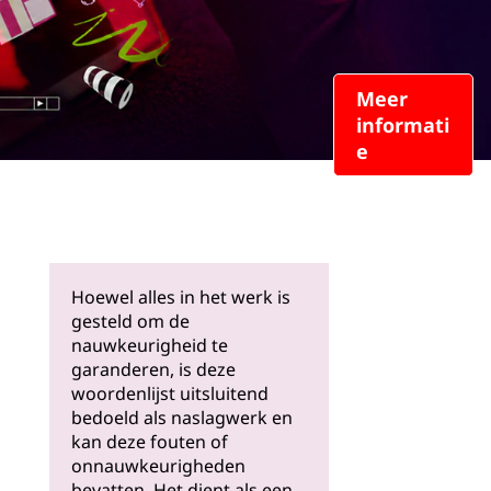
Meer
informati
e
Hoewel alles in het werk is
gesteld om de
nauwkeurigheid te
garanderen, is deze
woordenlijst uitsluitend
bedoeld als naslagwerk en
kan deze fouten of
onnauwkeurigheden
bevatten. Het dient als een