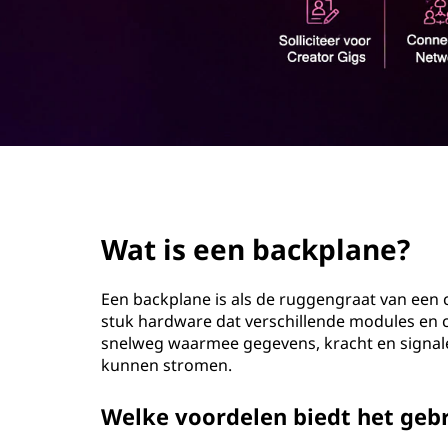
o
u
d
page hero 2/3
Wat is een backplane?
Een backplane is als de ruggengraat van een 
stuk hardware dat verschillende modules en 
snelweg waarmee gegevens, kracht en signale
kunnen stromen.
Welke voordelen biedt het geb