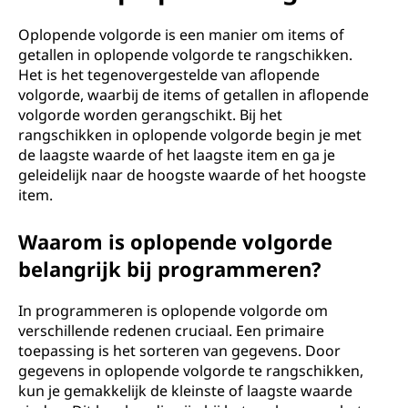
e
n
Oplopende volgorde is een manier om items of
getallen in oplopende volgorde te rangschikken.
d
Het is het tegenovergestelde van aflopende
volgorde, waarbij de items of getallen in aflopende
e
volgorde worden gerangschikt. Bij het
rangschikken in oplopende volgorde begin je met
v
de laagste waarde of het laagste item en ga je
geleidelijk naar de hoogste waarde of het hoogste
o
item.
l
Waarom is oplopende volgorde
belangrijk bij programmeren?
g
o
In programmeren is oplopende volgorde om
verschillende redenen cruciaal. Een primaire
r
toepassing is het sorteren van gegevens. Door
gegevens in oplopende volgorde te rangschikken,
d
kun je gemakkelijk de kleinste of laagste waarde