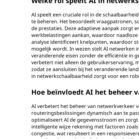
Welke rol speelt AI in netwerk
AI speelt een cruciale rol in de schaalbaarhei
te beheren. Het beoordeelt vraagpatronen, sc
de prestaties. Deze adaptieve aanpak zorgt e
werkbelastingen aankan, waardoor naadloze 
analyse identificeert knelpunten, waardoor st
mogelijk wordt. In wezen stelt AI netwerken i
veranderende eisen zonder de efficiëntie in 
verbetert niet alleen de gebruikerservaring,
zodat ze aansluiten bij het veranderende land
in netwerkschaalbaarheid zorgt voor een robu
Hoe beïnvloedt AI het beheer 
AI verbetert het beheer van netwerkverkeer v
routeringsbeslissingen dynamisch aan te pas
optimaliseert AI de gegevensstroom en zorgt h
intelligente wijze rekening met factoren zoal
congestie, wat resulteert in een responsiev