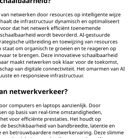
schaalbaarheid?
d van netwerken door resources op intelligente wijze
haalt de infrastructuur dynamisch en optimaliseert
rvoor dat het netwerk efficiënt toenemende
schaalbaarheid wordt bevorderd. AI-gestuurde
rategische uitbreiding en toewijzing van resources
n staat om organisch te groeien en te reageren op
gevaar te brengen. Deze innovatieve schaalbaarheid
 maar maakt netwerken ook klaar voor de toekomst,
schap van digitale connectiviteit. Het omarmen van AI
uste en responsieve infrastructuur.
van netwerkverkeer?
oor computers en laptops aanzienlijk. Door
sen op basis van real-time omstandigheden,
et voor efficiënte prestaties. Het houdt op
s de beschikbaarheid van bandbreedte, latentie en
ere en betrouwbaardere netwerkervaring. Deze slimme