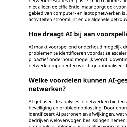
I
netwerkprestaties en past zich in realtime a
niet alleen de efficiëntie, maar zorgt ook vo
)
gebied van computer- en laptopnetwerken is 
activiteiten stroomlijnt en de algehele betr
n
Hoe draagt AI bij aan voorspe
e
AI maakt voorspellend onderhoud mogelijk do
t
problemen te identificeren voordat ze escale
proactief onderhoud mogelijk wordt, downti
w
netwerkcomponenten wordt geoptimaliseerd
e
Welke voordelen kunnen AI-ges
r
netwerken?
k
AI-gebaseerde analyses in netwerken bieden aa
beveiliging en probleemoplossing. Door enor
e
identificeert AI patronen en afwijkingen, wat
bedrijven weloverwogen beslissingen nemen, 
n
potentiële problemen voorspellen voordat ze