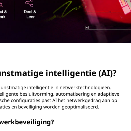
stmatige intelligentie (AI)?
kunstmatige intelligentie in netwerktechnologieën.
elligente besluitvorming, automatisering en adaptieve
tische configuraties past AI het netwerkgedrag aan op
aties en beveiliging worden geoptimaliseerd.
twerkbeveiliging?