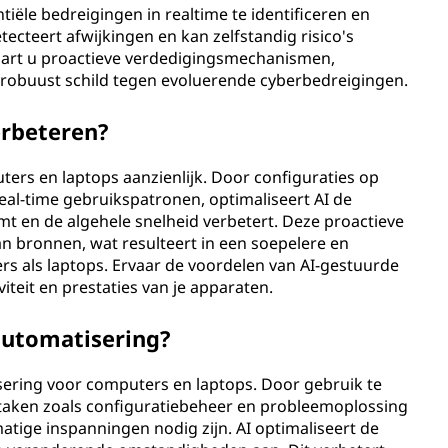
tiële bedreigingen in realtime te identificeren en
ecteert afwijkingen en kan zelfstandig risico's
aart u proactieve verdedigingsmechanismen,
robuust schild tegen evoluerende cyberbedreigingen.
erbeteren?
ters en laptops aanzienlijk. Door configuraties op
real-time gebruikspatronen, optimaliseert AI de
t en de algehele snelheid verbetert. Deze proactieve
an bronnen, wat resulteert in een soepelere en
s als laptops. Ervaar de voordelen van AI-gestuurde
iteit en prestaties van je apparaten.
automatisering?
isering voor computers en laptops. Door gebruik te
taken zoals configuratiebeheer en probleemoplossing
ige inspanningen nodig zijn. AI optimaliseert de