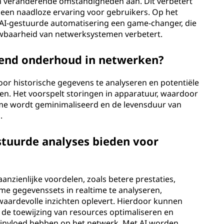
an veranderende omstandigheden aan. Dit verbetert
or een naadloze ervaring voor gebruikers. Op het
AI-gestuurde automatisering een game-changer, die
ouwbaarheid van netwerksystemen verbetert.
llend onderhoud in netwerken?
or historische gegevens te analyseren en potentiële
ren. Het voorspelt storingen in apparatuur, waardoor
me wordt geminimaliseerd en de levensduur van
.
tuurde analyses bieden voor
nzienlijke voordelen, zoals betere prestaties,
me gegevenssets in realtime te analyseren,
 waardevolle inzichten oplevert. Hierdoor kunnen
de toewijzing van resources optimaliseren en
 invloed hebben op het netwerk. Met AI worden