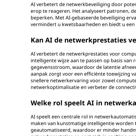
AI verbetert de netwerkbeveiliging door poten
l
erop te reageren. Het analyseert patronen, det
beperken. Met AI-gebaseerde beveiliging erv
i
vermindert u kwetsbaarheden en biedt u een 
g
Kan AI de netwerkprestaties v
e
AI verbetert de netwerkprestaties voor compu
n
intelligente wijze aan te passen op basis van 
gegevensstroom, waardoor de latentie afneem
t
aanpak zorgt voor een efficiënte toewijzing v
snellere netwerkervaring voor zowel computer
i
netwerkoptimalisatie en verbeter de connectiv
e
Welke rol speelt AI in netwerk
(
AI speelt een centrale rol in netwerkautomat
A
maken van kunstmatige intelligentie worden 
geautomatiseerd, waardoor er minder handmat