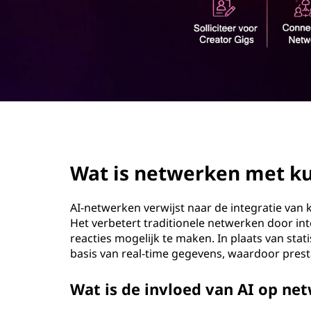
m
o
a
u
d
t
i
g
page hero 2/3
e
Wat is netwerken met kun
i
n
AI-netwerken verwijst naar de integratie van 
Het verbetert traditionele netwerken door int
t
reacties mogelijk te maken. In plaats van sta
basis van real-time gegevens, waardoor prest
e
Wat is de invloed van AI op ne
l