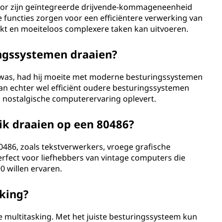
oor zijn geïntegreerde drijvende-kommageneenheid
e functies zorgen voor een efficiëntere verwerking van
rkt en moeiteloos complexere taken kan uitvoeren.
ngssystemen draaien?
r was, had hij moeite met moderne besturingssystemen
an echter wel efficiënt oudere besturingssystemen
en nostalgische computerervaring oplevert.
 ik draaien op een 80486?
80486, zoals tekstverwerkers, vroege grafische
erfect voor liefhebbers van vintage computers die
0 willen ervaren.
king?
e multitasking. Met het juiste besturingssysteem kun