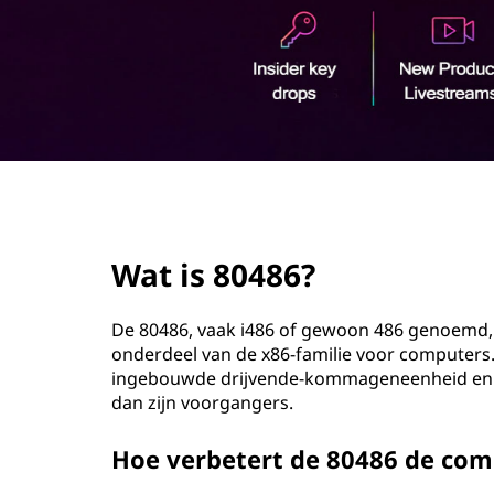
?
o
u
d
page hero 2/3
Wat is 80486?
De 80486, vaak i486 of gewoon 486 genoemd, i
onderdeel van de x86-familie voor computers.
ingebouwde drijvende-kommageneenheid en be
dan zijn voorgangers.
Hoe verbetert de 80486 de com