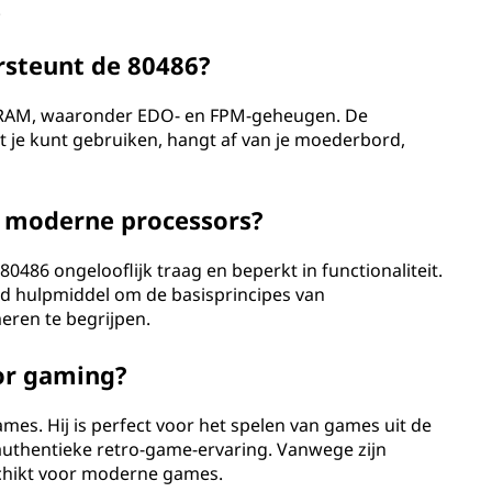
.
rsteunt de 80486?
n RAM, waaronder EDO- en FPM-geheugen. De
 je kunt gebruiken, hangt af van je moederbord,
t moderne processors?
0486 ongelooflijk traag en beperkt in functionaliteit.
d hulpmiddel om de basisprincipes van
ren te begrijpen.
or gaming?
mes. Hij is perfect voor het spelen van games uit de
 authentieke retro-game-ervaring. Vanwege zijn
schikt voor moderne games.