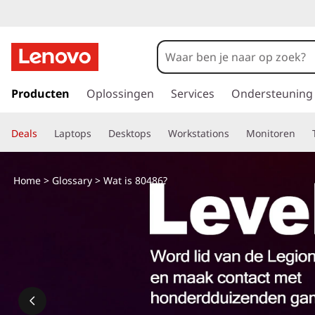
W
a
t
G
a
Producten
Oplossingen
Services
Ondersteuning
i
n
a
s
Deals
Laptops
Desktops
Workstations
Monitoren
a
r
8
d
Home
>
Glossary
> Wat is 80486?
e
0
h
o
4
o
f
8
d
i
6
n
h