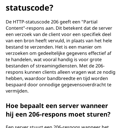
H
statuscode?
T
De HTTP-statuscode 206 geeft een "Partial
T
Content"-respons aan. Dit betekent dat de server
een verzoek van de client voor een specifiek deel
P
van een bron heeft vervuld, in plaats van het hele
bestand te verzenden. Het is een manier om
s
verzoeken om gedeeltelijke gegevens effectief af
t
te handelen, wat vooral handig is voor grote
bestanden of streamingdiensten. Met de 206-
a
respons kunnen clients alleen vragen wat ze nodig
hebben, waardoor bandbreedte en tijd worden
t
bespaard door onnodige gegevensoverdracht te
vermijden.
u
Hoe bepaalt een server wanneer
s
hij een 206-respons moet sturen?
c
Een server stuurt een 206-respons wanneer het