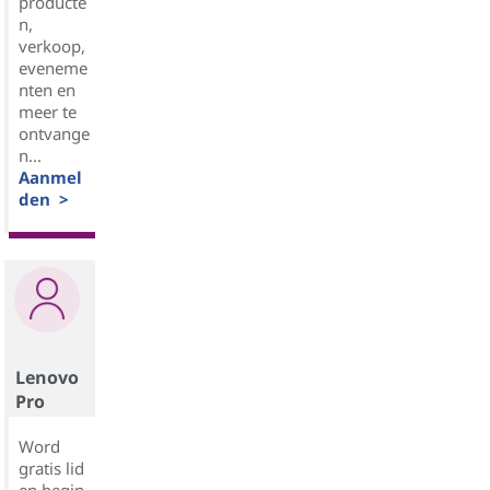
producte
n,
verkoop,
eveneme
nten en
meer te
ontvange
n...
Aanmel
den >
Lenovo
Pro
Word
gratis lid
en begin