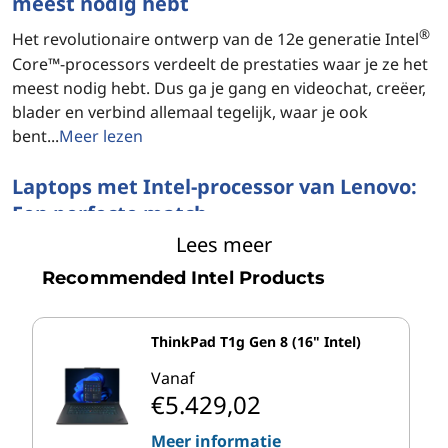
meest nodig hebt
®
Het revolutionaire ontwerp van de 12e generatie Intel
Core™-processors verdeelt de prestaties waar je ze het
meest nodig hebt. Dus ga je gang en videochat, creëer,
blader en verbind allemaal tegelijk, waar je ook
bent...
Meer lezen
Laptops met Intel-processor van Lenovo:
Een perfecte match
Lees meer
Op zoek naar een laptop voor thuis of op het werk die
alles kan? Overweeg dan een Lenovo laptop met een
Recommended Intel Products
®
geavanceerde Intel
processor. Met een Intel-laptop
krijg je hoge snelheden en rijke graphics, maar met
ThinkPad T1g Gen 8 (16" Intel)
minder warmte en een langere batterijlevensduur. Voor
laptopgebruikers is een Intel-laptop van Lenovo de
Vanaf
perfecte combinatie...
Meer lezen
€5.429,02
Meer informatie