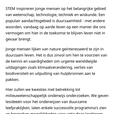
w
STEM inspireren jonge mensen op het belangrijke gebied
i
van wetenschap, technologie, techniek en wiskunde. Een
j
populair aandachtsgebied is duurzaamheid - met andere
woorden, vandaag op aarde leven op een manier die ons
s
vermogen om hier in de toekomst te blijven leven niet in
gevaar brengt.
&
Jonge mensen lijken van nature geïnteresseerd te zijn in
d
duurzaam leven. Het is dus zinvol om hen te voorzien van
de kennis en vaardigheden om urgente wereldwijde
u
uitdagingen zoals klimaatverandering, verlies van
biodiversiteit en uitputting van hulpbronnen aan te
u
pakken.
r
Hier zullen we kwesties met betrekking tot
milieuwetenschappelijk onderwijs onderzoeken. We geven
z
lesideeën voor het onderwijzen van duurzame
a
leefpraktijken, laten enkele succesvolle programma's zien
en bespreken mogelijkheden voor actie door leerlingen.