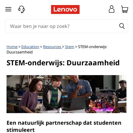
S
Ga naar de hoofdinhoud
T
E
M
Home
>
Education
>
Resources
>
Stem
> STEM-onderwijs:
Duurzaamheid
-
STEM-onderwijs: Duurzaamheid
o
n
d
e
r
Een natuurlijk partnerschap dat studenten
stimuleert