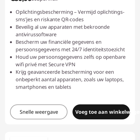
S
Oplichtingsbescherming – Vermijd oplichtings-
h
sms'jes en riskante QR-codes
Beveilig al uw apparaten met bekroonde
i
antivirussoftware
Bescherm uw financiële gegevens en
p
persoonsgegevens met 24/7 identiteitstoezicht
Houd uw persoonsgegevens zelfs op openbare
p
wifi privé met Secure VPN
Krijg geavanceerde bescherming voor een
i
onbeperkt aantal apparaten, zoals uw laptops,
n
smartphones en tablets
g
Snelle weergave
Voeg toe aan winkelwage