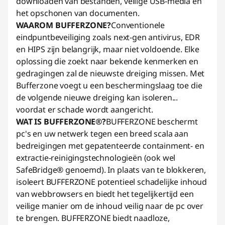
downloaden van bestanden, veilige USB-media en
het opschonen van documenten.
WAAROM BUFFERZONE?
Conventionele
eindpuntbeveiliging zoals next-gen antivirus, EDR
en HIPS zijn belangrijk, maar niet voldoende. Elke
oplossing die zoekt naar bekende kenmerken en
gedragingen zal de nieuwste dreiging missen. Met
Bufferzone voegt u een beschermingslaag toe die
de volgende nieuwe dreiging kan isoleren...
voordat er schade wordt aangericht.
WAT IS BUFFERZONE®?
BUFFERZONE beschermt
pc's en uw netwerk tegen een breed scala aan
bedreigingen met gepatenteerde containment- en
extractie-reinigingstechnologieën (ook wel
SafeBridge® genoemd). In plaats van te blokkeren,
isoleert BUFFERZONE potentieel schadelijke inhoud
van webbrowsers en biedt het tegelijkertijd een
veilige manier om de inhoud veilig naar de pc over
te brengen. BUFFERZONE biedt naadloze,