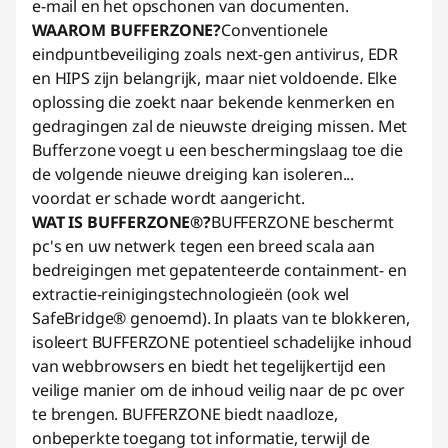
e-mail en het opschonen van documenten.
WAAROM BUFFERZONE?
Conventionele
eindpuntbeveiliging zoals next-gen antivirus, EDR
en HIPS zijn belangrijk, maar niet voldoende. Elke
oplossing die zoekt naar bekende kenmerken en
gedragingen zal de nieuwste dreiging missen. Met
Bufferzone voegt u een beschermingslaag toe die
de volgende nieuwe dreiging kan isoleren...
voordat er schade wordt aangericht.
WAT IS BUFFERZONE®?
BUFFERZONE beschermt
pc's en uw netwerk tegen een breed scala aan
bedreigingen met gepatenteerde containment- en
extractie-reinigingstechnologieën (ook wel
SafeBridge® genoemd). In plaats van te blokkeren,
isoleert BUFFERZONE potentieel schadelijke inhoud
van webbrowsers en biedt het tegelijkertijd een
veilige manier om de inhoud veilig naar de pc over
te brengen. BUFFERZONE biedt naadloze,
onbeperkte toegang tot informatie, terwijl de