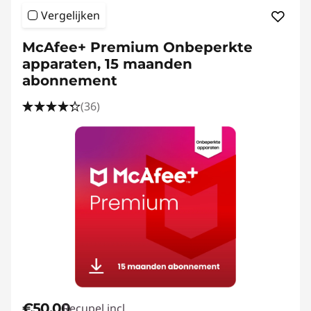
f
Vergelijken
t
McAfee+ Premium Onbeperkte
w
apparaten, 15 maanden
abonnement
a
(36)
r
e
|
F
r
e
e
€50,00
Recupel incl.