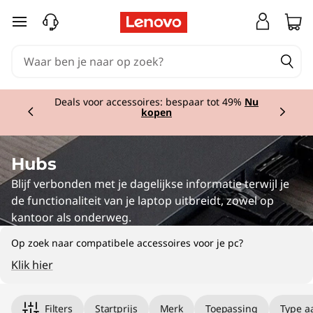
Ga naar de hoofdinhoud
Currently displaying item 1 of 3
Deals voor accessoires: bespaar tot 49%
Nu
kopen
Hubs
Blijf verbonden met je dagelijkse informatie terwijl je
de functionaliteit van je laptop uitbreidt, zowel op
kantoor als onderweg.
Op zoek naar compatibele accessoires voor je pc?
Klik hier
Original Price 60.00 BE_EUR Discounted Pric
Original Price 34.00 BE_EUR Discounted Pric
Original Price 44.95 BE_EUR Discounted Pric
Filters
Startprijs
Merk
Toepassing
Type a