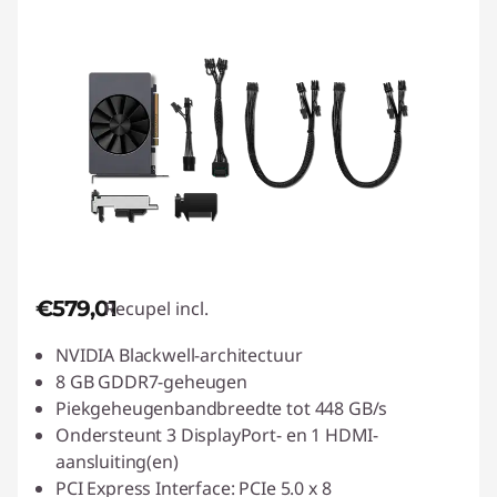
€579,01
Recupel incl.
NVIDIA Blackwell-architectuur
8 GB GDDR7-geheugen
Piekgeheugenbandbreedte tot 448 GB/s
Ondersteunt 3 DisplayPort- en 1 HDMI-
aansluiting(en)
PCI Express Interface: PCIe 5.0 x 8