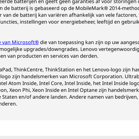
seerde batterijen en geeft geen garanties af voor storingen 
an de batterij is gebaseerd op de MobileMark® 2014-method
van de batterij kan variëren afhankelijk van vele factoren
ncties, instellingen voor energiebeheer, leeftijd en gebrui
ie van Microsoft®
die van toepassing kan zijn op uw aangesc
mogelijke upgrades/downgrades. Lenovo vertegenwoordigt
ien van producten en services van derden.
eaPad, ThinkCentre, ThinkStation en het Lenovo-logo zijn h
go zijn handelsmerken van Microsoft Corporation. Ultrabo
Intel Atom Inside, Intel Core, Intel Inside, het Intel Inside lo
eon, Xeon Phi, Xeon Inside en Intel Optane zijn handelsmerke
taten en/of andere landen. Andere namen van bedrijven, p
nderen.