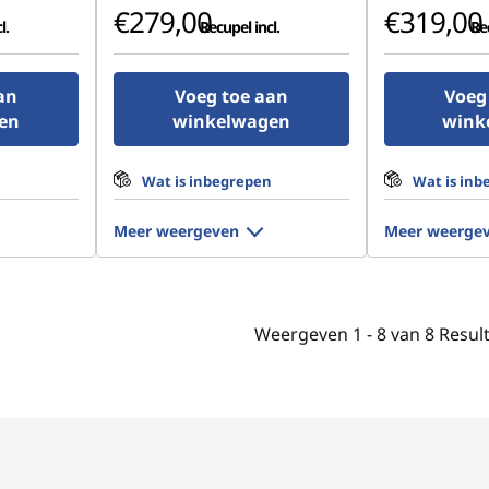
€279,00
€319,00
l.
Recupel incl.
Rec
an
Voeg toe aan
Voeg
en
winkelwagen
wink
n
Wat is inbegrepen
Wat is inb
Meer weergeven
Meer weerge
Weergeven
1 -
8
van
8
Resul