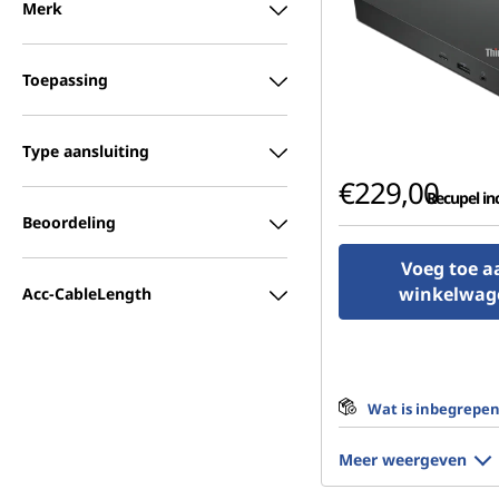
Merk
Toepassing
Type aansluiting
€229,00
Recupel inc
Beoordeling
Voeg toe a
winkelwag
Acc-CableLength
Wat is inbegrepe
Meer weergeven