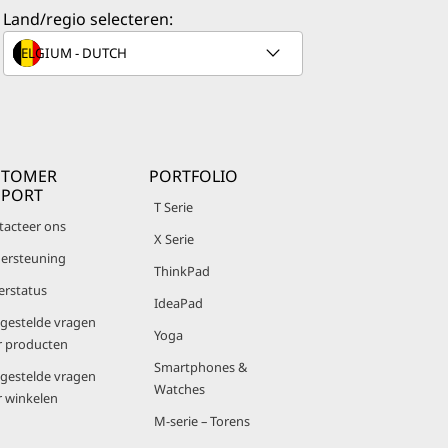
Land/regio selecteren:
STOMER
PORTFOLIO
PPORT
T Serie
tacteer ons
X Serie
ersteuning
ThinkPad
erstatus
IdeaPad
lgestelde vragen
Yoga
r producten
Smartphones &
lgestelde vragen
Watches
r winkelen
M-serie – Torens