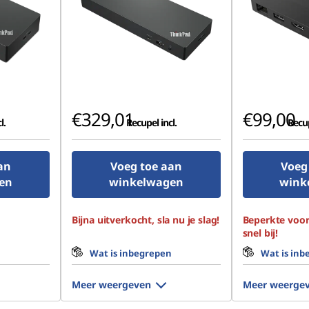
€329,01
€99,00
l.
Recupel incl.
Recup
an
Voeg toe aan
Voeg
en
winkelwagen
wink
Bijna uitverkocht, sla nu je slag!
Beperkte voor
snel bij!
n
Wat is inbegrepen
Wat is inb
Meer weergeven
Meer weerge