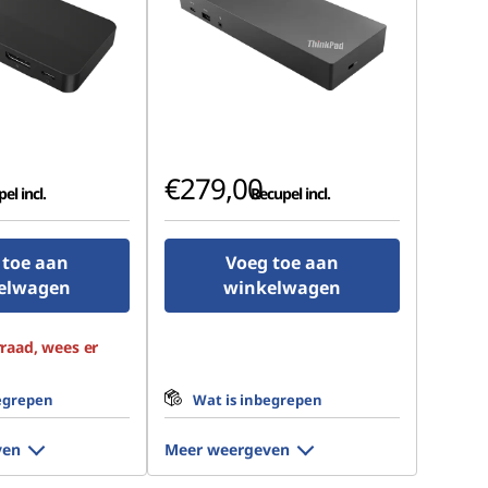
€279,00
el incl.
Recupel incl.
 toe aan
Voeg toe aan
elwagen
winkelwagen
raad, wees er
egrepen
Wat is inbegrepen
ven
Meer weergeven