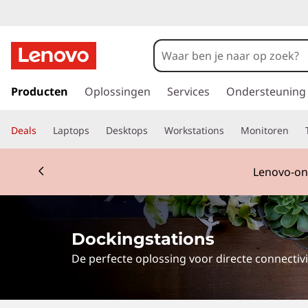
G
a
Producten
Oplossingen
Services
Ondersteuning
n
a
Deals
Laptops
Desktops
Workstations
Monitoren
a
r
Currently displaying item 2 of 3
d
Lenovo-ond
e
h
o
o
Dockingstations
f
d
De perfecte oplossing voor directe connectivi
i
n
h