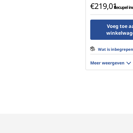
€219,01
Recupel inc
Voeg toe a
winkelwag
Wat is inbegrepe
Meer weergeven