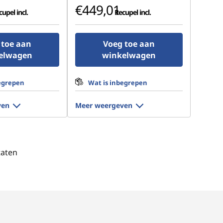
€449,01
upel incl.
Recupel incl.
 toe aan
Voeg toe aan
elwagen
winkelwagen
egrepen
Wat is inbegrepen
ven
Meer weergeven
taten