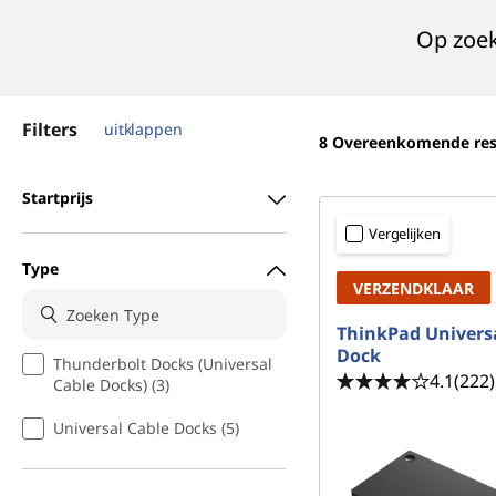
o
Op zoek
u
d
Filters
uitklappen
8
Overeenkomende res
Startprijs
Vergelijken
Type
VERZENDKLAAR
ThinkPad Univers
Dock
Thunderbolt Docks (Universal
4.1
(222)
Cable Docks) (3)
Universal Cable Docks (5)