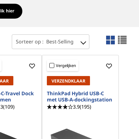
lik hier
Sorteer op :
Best-Selling
Vergelijken
LAAR
VERZENDKLAAR
C-Travel Dock
ThinkPad Hybrid USB-C
ermen
met USB-A-dockingstation
.3
(109)
3.9
(195)