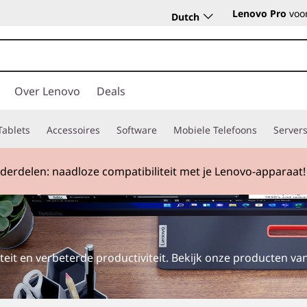
Lenovo Pro
voor
Dutch
Over Lenovo
Deals
Tablets
Accessoires
Software
Mobiele Telefoons
Server
erdelen: naadloze compatibiliteit met je Lenovo-apparaat!
teit en verbeterde productiviteit. Bekijk onze producten v