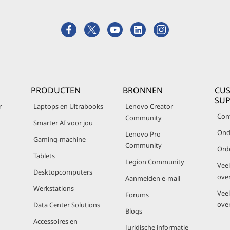
PRODUCTEN
BRONNEN
CU
SU
r
Laptops en Ultrabooks
Lenovo Creator
Con
Community
Smarter AI voor jou
Ond
Lenovo Pro
Gaming-machine
Community
Ord
Tablets
Legion Community
Vee
Desktopcomputers
ove
Aanmelden e-mail
Werkstations
Vee
Forums
ove
Data Center Solutions
Blogs
Accessoires en
Juridische informatie