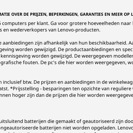
MATIE OVER DE PRIJZEN, BEPERKINGEN, GARANTIES EN MEER OP
t 5 computers per klant. Ga voor grotere hoeveelheden naar
rs en wederverkopers van Lenovo-producten.
le aanbiedingen zijn afhankelijk van hun beschikbaarheid. Aa
eving worden gewijzigd. De productaanbiedingen en specif
 kennisgeving worden gewijzigd. De weergegeven modellen zij
pografische fouten. De pc's die hier worden weergegeven, w
n inclusief btw. De prijzen en aanbiedingen in de winkelw
aatst. *Prijsstelling - besparingen ten opzichte van regulier
nen hoger zijn dan de prijzen die hier worden weergegeve
tsluitend batterijen die gemaakt of geautoriseerd zijn do
ngeautoriseerde batterijen niet worden opgeladen. Lenovo 