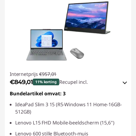
Internetprijs
€957,01
€849,01
Recupel incl.
11% korting
Bundelartikel omvat: 3
eCoupon-besparingen :
-€108,00
IdeaPad Slim 3 15 (R5-Windows 11 Home-16GB-
eCoupon gebruiken :
SAVE2GETHER
512GB)
Lenovo L15 FHD Mobile-beeldscherm (15,6")
Lenovo 600 stille Bluetooth-muis