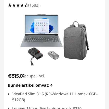
(1682)
€815,01
Recupel incl.
Bundelartikel omvat: 4
IdeaPad Slim 3 15 (R5-Windows 11 Home-16GB-
512GB)
Lenovo 16 handige laptoprugzak B210