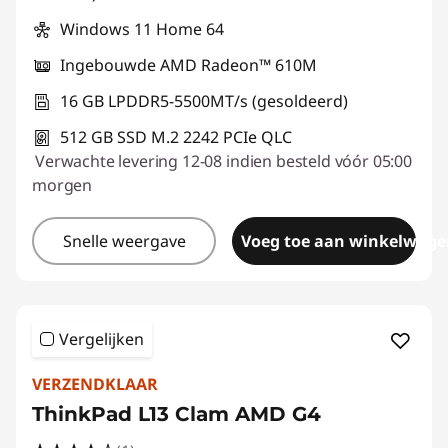
o
Windows 11 Home 64
r
Ingebouwde AMD Radeon™ 610M
16 GB LPDDR5-5500MT/s (gesoldeerd)
s
512 GB SSD M.2 2242 PCIe QLC
Verwachte levering 12-08 indien besteld vóór 05:00
morgen
Snelle weergave
Voeg toe aan winkelwage
Vergelijken
VERZENDKLAAR
ThinkPad L13 Clam AMD G4