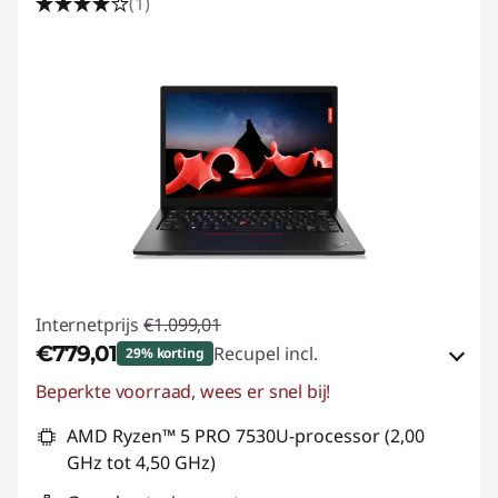
(1)
Internetprijs
€1.099,01
€779,01
Recupel incl.
29% korting
Beperkte voorraad, wees er snel bij!
eCoupon-besparingen :
-€320,00
AMD Ryzen™ 5 PRO 7530U-processor (2,00
eCoupon gebruiken :
THINK-SUMMER
GHz tot 4,50 GHz)