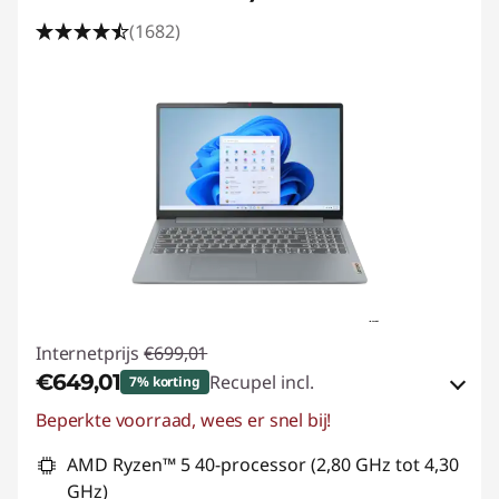
A
(1682)
M
D
-
p
r
o
c
Internetprijs
€699,01
e
€649,01
Recupel incl.
7% korting
Beperkte voorraad, wees er snel bij!
s
eCoupon-besparingen :
-€50,00
AMD Ryzen™ 5 40-processor (2,80 GHz tot 4,30
s
eCoupon gebruiken :
SUMMER-SAVINGS
GHz)