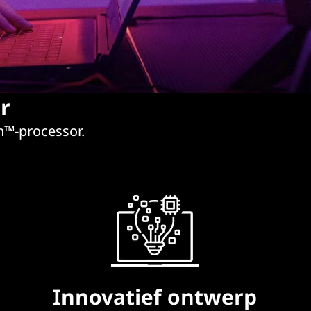
r
n™-processor.
Innovatief ontwerp