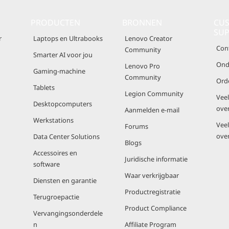
PRODUCTEN
BRONNEN
CU
SU
r
Laptops en Ultrabooks
Lenovo Creator
Con
Community
Smarter AI voor jou
Ond
Lenovo Pro
Gaming-machine
Community
Ord
Tablets
Legion Community
Vee
Desktopcomputers
ove
Aanmelden e-mail
Werkstations
Vee
Forums
ove
Data Center Solutions
Blogs
Accessoires en
Juridische informatie
software
Waar verkrijgbaar
Diensten en garantie
Productregistratie
Terugroepactie
Product Compliance
Vervangingsonderdele
n
Affiliate Program