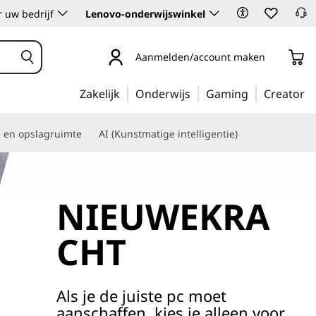
 uw bedrijf
Lenovo-onderwijswinkel
Aanmelden/account maken
Zakelijk
Onderwijs
Gaming
Creator
s en opslagruimte
AI (Kunstmatige intelligentie)
NIEUWEKRA
CHT
Als je de juiste pc moet
aanschaffen, kies je alleen voor