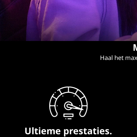
G
a
m
i
n
Haal het max
g
L
a
p
t
Ultieme prestaties.
o