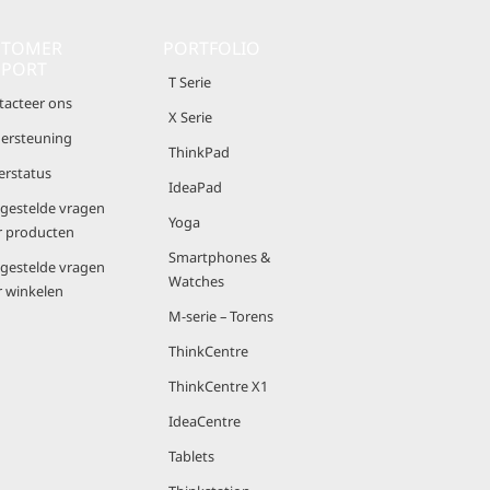
STOMER
PORTFOLIO
PPORT
T Serie
tacteer ons
X Serie
ersteuning
ThinkPad
erstatus
IdeaPad
lgestelde vragen
Yoga
r producten
Smartphones &
lgestelde vragen
Watches
r winkelen
M-serie – Torens
ThinkCentre
ThinkCentre X1
IdeaCentre
Tablets