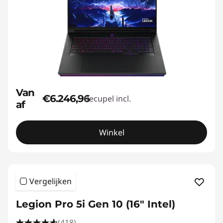
Van
€6.246,96
Recupel incl.
af
Winkel
Vergelijken
Legion Pro 5i Gen 10 (16" Intel)
(418)