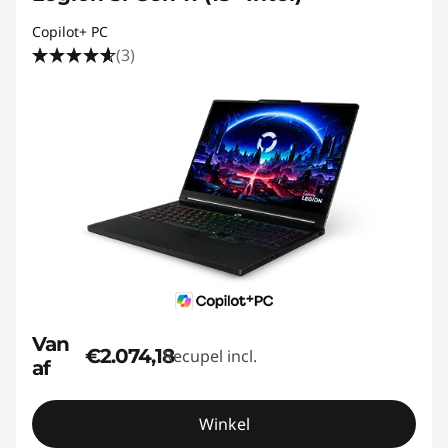
Copilot+ PC
(3)
Van
€2.074,18
Recupel incl.
af
Winkel