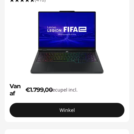
Van
€1.799,00
Recupel incl.
af
Winkel