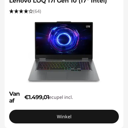
Lenovo LOQ 17i Gen 10 (17" Intel)
(64)
Van
€1.499,01
Recupel incl.
af
Winkel