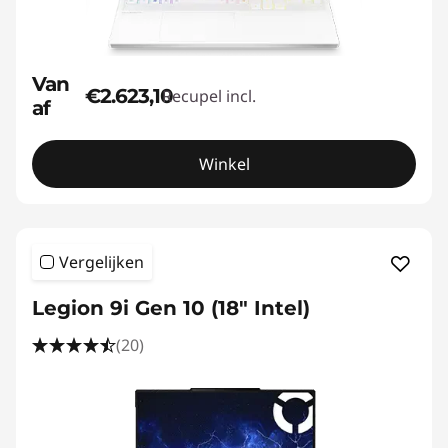
Van
€2.623,10
Recupel incl.
af
Winkel
Vergelijken
Legion 9i Gen 10 (18" Intel)
(20)