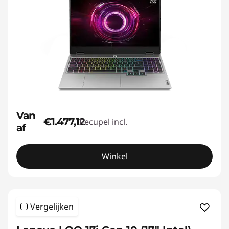
Van
€1.477,12
Recupel incl.
af
Winkel
Vergelijken