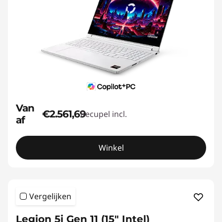
Van
€2.561,69
Recupel incl.
af
Winkel
Vergelijken
Legion 5i Gen 11 (15" Intel)