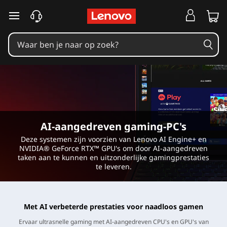
A
I
-
a
a
n
AI-aangedreven gaming-PC's
g
Deze systemen zijn voorzien van Lenovo AI Engine+ en
NVIDIA® GeForce RTX™ GPU's om door AI-aangedreven
e
taken aan te kunnen en uitzonderlijke gamingprestaties
te leveren.
d
r
Met AI verbeterde prestaties voor naadloos gamen
Ervaar ultrasnelle gaming met AI-aangedreven CPU's en GPU's van