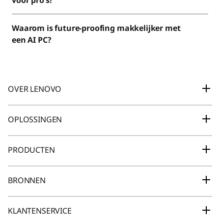
voor pro’s?
Waarom is future-proofing makkelijker met
een AI PC?
OVER LENOVO
Over ons
OPLOSSINGEN
Nieuws
Lenovo 360 Partner hub (LPH)
PRODUCTEN
Investors Relations
Laptops en Ultrabooks
Compliance (Amerikaans Engels)
BRONNEN
Smarter AI voor jou
ESG
Lenovo Creator Community
KLANTENSERVICE
Gaming-machine
Juridische informatie