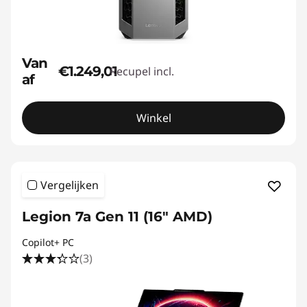
Van
€1.249,01
Recupel incl.
af
Winkel
Vergelijken
Legion 7a Gen 11 (16" AMD)
Copilot+ PC
(3)