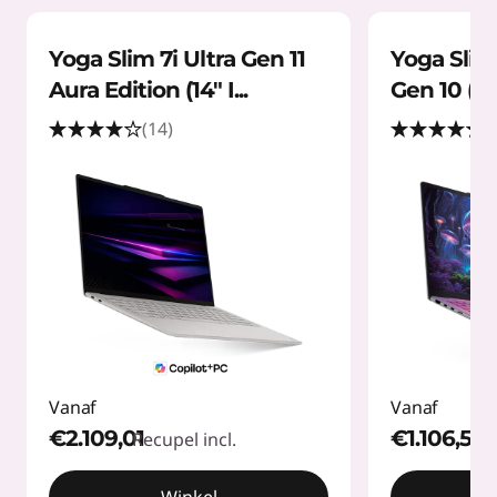
Yoga Slim 7i Ultra Gen 11
Yoga Slim 
Aura Edition (14" I...
Gen 10 (14"
(14)
(
Vanaf
Vanaf
€2.109,01
€1.106,52
Recupel incl.
Rec