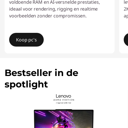
voldoende RAM en AI-versnelde prestaties,
l
v
ideaal voor rendering, rigging en realtime
2
voorbeelden zonder compromissen.
a
o
o
Koop pc's
r
c
I
t
o
e
Bestseller in de
m
n
1
spotlight
o
t
f
4
e
n