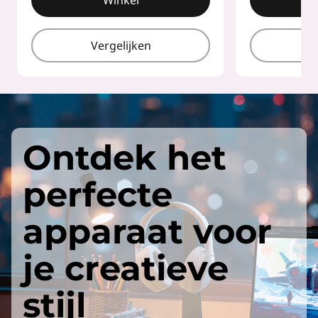
Winkel
Vergelijken
V
Ontdek het
perfecte
apparaat voor
je creatieve
stijl