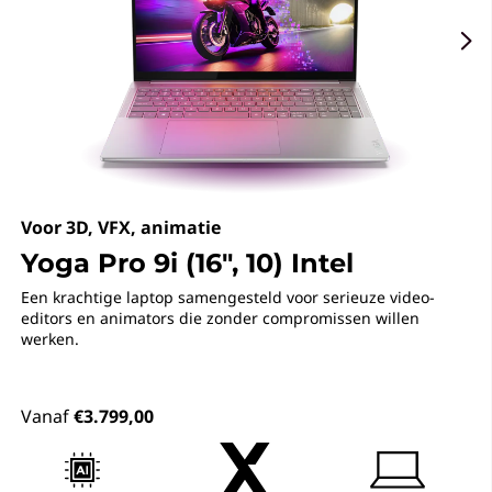
t
m
a
k
e
Voor 3D, VFX, animatie
r
Yoga Pro 9i (16", 10) Intel
s
Een krachtige laptop samengesteld voor serieuze video-
editors en animators die zonder compromissen willen
werken.
Vanaf
€3.799,00