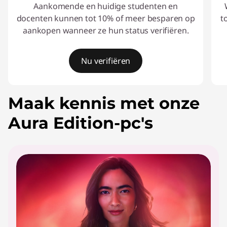
Aankomende en huidige studenten en
docenten kunnen tot 10% of meer besparen op
t
aankopen wanneer ze hun status verifiëren.
Nu verifiëren
I
Maak kennis met onze
t
e
Aura Edition-pc's
m
1
o
f
2