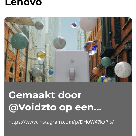
Lenovo
Gemaakt door
@Voidzto op een
Lenovo Yoga Slim 7i
https://www.instagram.com/p/DHoW47kxPls/
Aura Edition