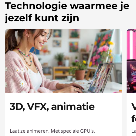
t
Technologie waarmee je
o
jezelf kunt zijn
p
s
e
n
t
o
o
3D, VFX, animatie
l
s
Laat ze animeren. Met speciale GPU's,
L