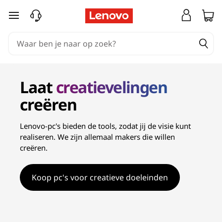
C
Ga naar de hoofdinhoud
r
e
a
Laat
creatievelingen
t
creëren
o
Lenovo-pc's bieden de tools, zodat jij de visie kunt
r
realiseren. We zijn allemaal makers die willen
creëren.
l
a
Koop pc's voor creatieve doeleinden
p