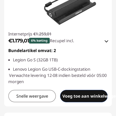
Internetprijs
€1.259,01
€1.179,01
Recupel incl.
6% korting
Bundelartikel omvat: 2
eCoupon-besparingen :
-€80,00
Legion Go S (32GB 1TB)
eCoupon gebruiken :
SAVE2GETHER
Lenovo Legion Go USB-C-dockingstation
Verwachte levering 12-08 indien besteld vóór 05:00
morgen
Snelle weergave
Voeg toe aan winkelwage