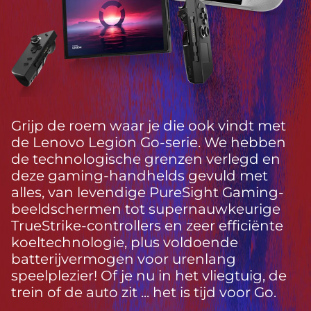
Grijp de roem waar je die ook vindt met
de Lenovo Legion Go-serie. We hebben
de technologische grenzen verlegd en
deze gaming-handhelds gevuld met
alles, van levendige PureSight Gaming-
beeldschermen tot supernauwkeurige
TrueStrike-controllers en zeer efficiënte
koeltechnologie, plus voldoende
batterijvermogen voor urenlang
speelplezier! Of je nu in het vliegtuig, de
trein of de auto zit ... het is tijd voor Go.