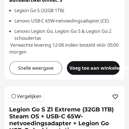
Bundelartikel omvat: 3
eCoupon-besparingen :
-€83,00
Legion Go S (32GB 1TB)
eCoupon gebruiken :
SAVE2GETHER
Lenovo USB-C 65W-netvoedingsadapter (CE)
Lenovo Legion Go, Legion Go S & Legion Go 2
schoudertas
Verwachte levering 12-08 indien besteld vóór 05:00
morgen
Snelle weergave
Voeg toe aan winkelwage
Vergelijken
Legion Go S Z1 Extreme (32GB 1TB)
Steam OS + USB-C 65W-
netvoedingsadapter + Legion Go