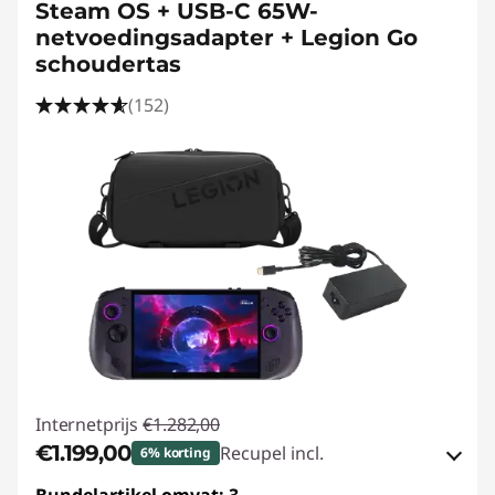
Steam OS + USB-C 65W-
netvoedingsadapter + Legion Go
schoudertas
(152)
Internetprijs
€1.282,00
€1.199,00
Recupel incl.
6% korting