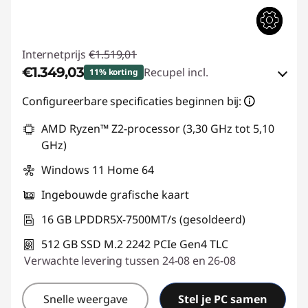
Internetprijs
€1.519,01
€1.349,03
Recupel incl.
11% korting
eCoupon-besparingen :
-€169,98
Configureerbare specificaties beginnen bij:
AMD Ryzen™ Z2-processor (3,30 GHz tot 5,10
eCoupon gebruiken :
GAMING-DEAL
GHz)
Windows 11 Home 64
Ingebouwde grafische kaart
16 GB LPDDR5X-7500MT/s (gesoldeerd)
512 GB SSD M.2 2242 PCIe Gen4 TLC
Verwachte levering tussen 24-08 en 26-08
Snelle weergave
Stel je PC samen