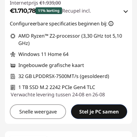
Internetprijs
€1.939,00
€1.710,78
Recupel incl.
11% korting
eCoupon-besparingen :
-€228,22
Configureerbare specificaties beginnen bij:
AMD Ryzen™ Z2-processor (3,30 GHz tot 5,10
eCoupon gebruiken :
GAMING-DEAL
GHz)
Windows 11 Home 64
Ingebouwde grafische kaart
32 GB LPDDR5X-7500MT/s (gesoldeerd)
1 TB SSD M.2 2242 PCIe Gen4 TLC
Verwachte levering tussen 24-08 en 26-08
Snelle weergave
Stel je PC samen