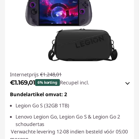
Internetprijs
€1.248,01
€1.169,01
Recupel incl.
6% korting
Bundelartikel omvat: 2
eCoupon-besparingen :
-€79,00
Legion Go S (32GB 1TB)
eCoupon gebruiken :
SAVE2GETHER
Lenovo Legion Go, Legion Go S & Legion Go 2
schoudertas
Verwachte levering 12-08 indien besteld vóór 05:00