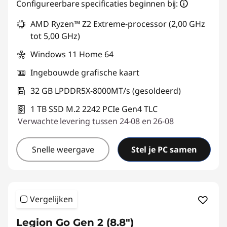
eCoupon-besparingen :
-€238,30
Configureerbare specificaties beginnen bij:
AMD Ryzen™ Z2 Extreme-processor (2,00 GHz
eCoupon gebruiken :
GAMING-DEAL
tot 5,00 GHz)
Windows 11 Home 64
Ingebouwde grafische kaart
32 GB LPDDR5X-8000MT/s (gesoldeerd)
1 TB SSD M.2 2242 PCIe Gen4 TLC
Verwachte levering tussen 24-08 en 26-08
Snelle weergave
Stel je PC samen
Vergelijken
Legion Go Gen 2 (8.8″)