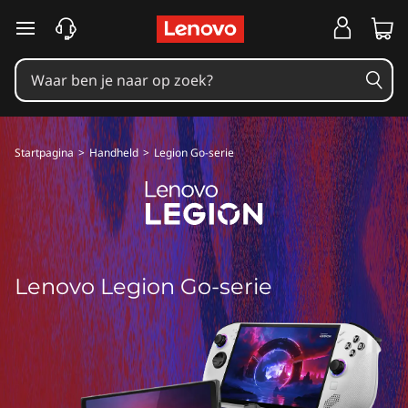
Ga naar de hoofdinhoud
Startpagina
>
Handheld
>
Legion Go-serie
Lenovo Legion Go-serie