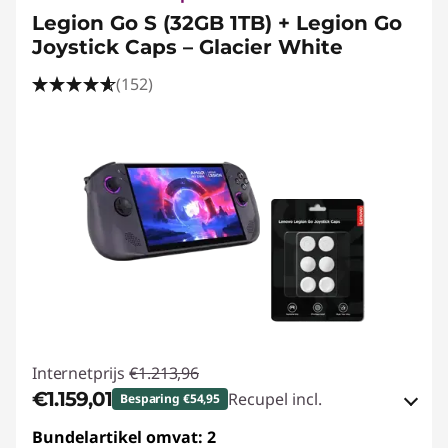
Legion Go S (32GB 1TB) + Legion Go
Joystick Caps – Glacier White
(152)
Internetprijs
€1.213,96
€1.159,01
Recupel incl.
Besparing €54,95
Bundelartikel omvat: 2
eCoupon-besparingen :
-€54,95