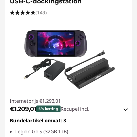
USB-C-dockingstation
(149)
Internetprijs
€1.293,01
€1.209,01
Recupel incl.
6% korting
Bundelartikel omvat: 3
eCoupon-besparingen :
-€84,00
Legion Go S (32GB 1TB)
eCoupon gebruiken :
SAVE2GETHER