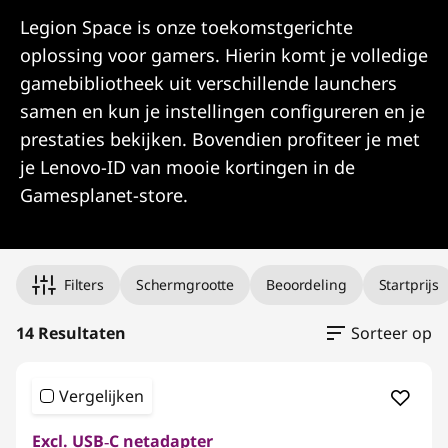
Legion Space is onze toekomstgerichte
oplossing voor gamers. Hierin komt je volledige
gamebibliotheek uit verschillende launchers
samen en kun je instellingen configureren en je
prestaties bekijken. Bovendien profiteer je met
je Lenovo-ID van mooie kortingen in de
Gamesplanet-store.
Original Price 1213.96 BE_EUR Discounted Pric
Original Price 1248.01 BE_EUR Discounted Pric
Original Price 1259.01 BE_EUR Discounted Pric
Original Price 1199.00 BE_EUR Discounted Pri
Original Price 1282.00 BE_EUR Discounted Pri
Original Price 1293.01 BE_EUR Discounted Pri
Original Price 1213.96 BE_EUR Discounted Pric
Original Price 1213.96 BE_EUR Discounted Pric
Original Price 1213.96 BE_EUR Discounted Pric
Original Price 1292.00 BE_EUR Discounted Pri
Original Price 1519.01 BE_EUR Discounted Pri
Original Price 1939.00 BE_EUR Discounted Pri
Original Price 2049.00 BE_EUR Discounted Pr
Original Price 2589.01 BE_EUR Discounted Pri
Filters
Schermgrootte
Beoordeling
Startprijs
14 Resultaten
Sorteer op
Vergelijken
Excl. USB‑C netadapter