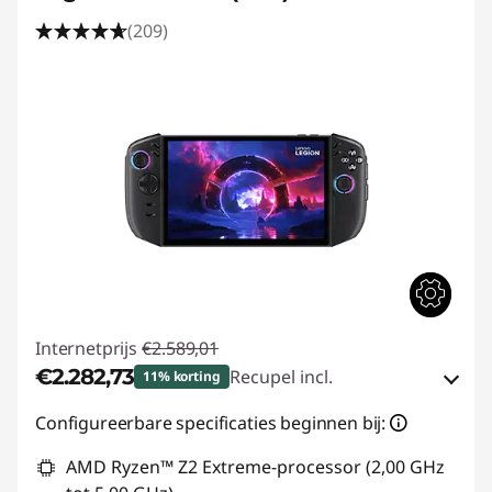
(209)
Internetprijs
€2.589,01
€2.282,73
Recupel incl.
11% korting
eCoupon-besparingen :
-€306,28
Configureerbare specificaties beginnen bij:
AMD Ryzen™ Z2 Extreme-processor (2,00 GHz
eCoupon gebruiken :
GAMING-DEAL