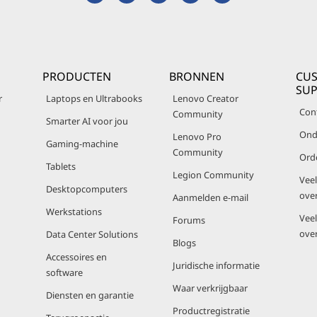
PRODUCTEN
BRONNEN
CU
SU
r
Laptops en Ultrabooks
Lenovo Creator
Con
Community
Smarter AI voor jou
Ond
Lenovo Pro
Gaming-machine
Community
Ord
Tablets
Legion Community
Vee
Desktopcomputers
ove
Aanmelden e-mail
Werkstations
Vee
Forums
ove
Data Center Solutions
Blogs
Accessoires en
Juridische informatie
software
Waar verkrijgbaar
Diensten en garantie
Productregistratie