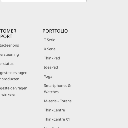
STOMER
PORTFOLIO
PPORT
T Serie
tacteer ons
X Serie
ersteuning
ThinkPad
erstatus
IdeaPad
lgestelde vragen
Yoga
r producten
Smartphones &
lgestelde vragen
Watches
r winkelen
M-serie – Torens
ThinkCentre
ThinkCentre X1