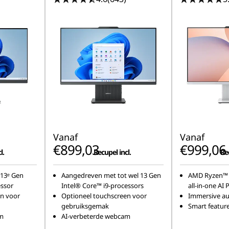
Vanaf
Vanaf
€899,03
€999,06
l.
Recupel incl.
Rec
13ᵉ Gen
Aangedreven met tot wel 13 Gen
AMD Ryzen™ 2
essor
Intel® Core™ i9-processors
all-in-one AI 
en voor
Optioneel touchscreen voor
Immersive au
gebruiksgemak
Smart featur
am
AI-verbeterde webcam