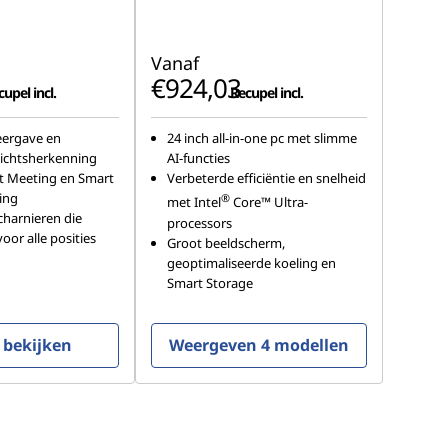
Vanaf
€924,03
upel incl.
Recupel incl.
eergave en
24 inch all-in-one pc met slimme
zichtsherkenning
AI-functies
 Meeting en Smart
Verbeterde efficiëntie en snelheid
ing
®
met Intel
Core™ Ultra-
charnieren die
processors
voor alle posities
Groot beeldscherm,
geoptimaliseerde koeling en
Smart Storage
 bekijken
Weergeven 4 modellen