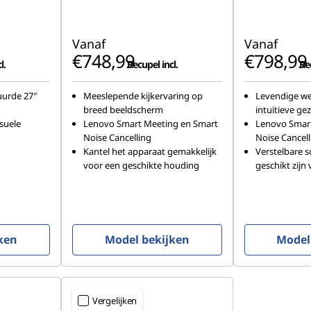
Vanaf
Vanaf
€748,99
€798,99
l.
Recupel incl.
Rec
urde 27″
Meeslepende kijkervaring op
Levendige w
breed beeldscherm
intuïtieve ge
suele
Lenovo Smart Meeting en Smart
Lenovo Smart
Noise Cancelling
Noise Cancell
Kantel het apparaat gemakkelijk
Verstelbare s
voor een geschikte houding
geschikt zijn 
ken
Model bekijken
Model
Vergelijken