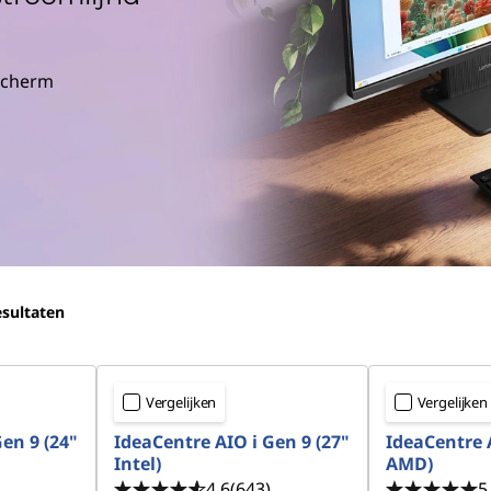
dscherm
sultaten
Vergelijken
Vergelijken
en 9 (24"
IdeaCentre AIO i Gen 9 (27"
IdeaCentre 
Intel)
AMD)
4.6
(643)
5