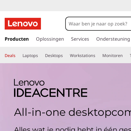
G
a
Producten
Oplossingen
Services
Ondersteuning
n
a
Deals
Laptops
Desktops
Workstations
Monitoren
a
r
d
e
h
o
o
f
All-in-one desktopco
d
i
n
Alles wat je nodig hebt in één ge
h