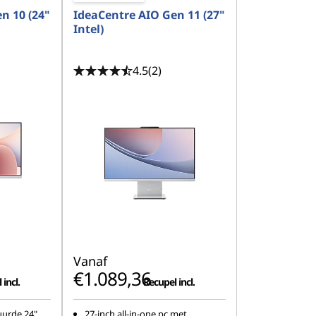
n 10 (24"
IdeaCentre AIO Gen 11 (27"
Intel)
4.5
(2)
Vanaf
€1.089,36
incl.
Recupel incl.
urde 24"
27-inch all-in-one pc met