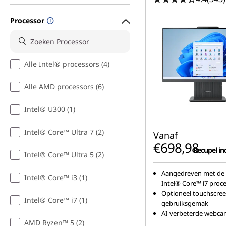
Processor
Alle Intel® processors (4)
Alle AMD processors (6)
Intel® U300 (1)
Intel® Core™ Ultra 7 (2)
Vanaf
€698,98
Recupel inc
Intel® Core™ Ultra 5 (2)
Aangedreven met de 
Intel® Core™ i3 (1)
Intel® Core™ i7 proc
Optioneel touchscre
Intel® Core™ i7 (1)
gebruiksgemak
AI-verbeterde webc
AMD Ryzen™ 5 (2)