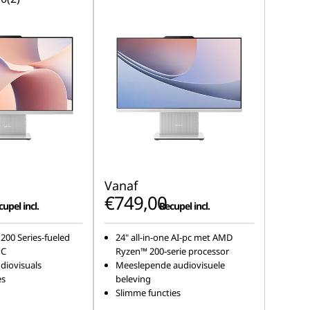
Vanaf
€749,00
upel incl.
Recupel incl.
00 Series-fueled
24" all-in-one AI-pc met AMD
PC
Ryzen™ 200-serie processor
diovisuals
Meeslepende audiovisuele
es
beleving
Slimme functies