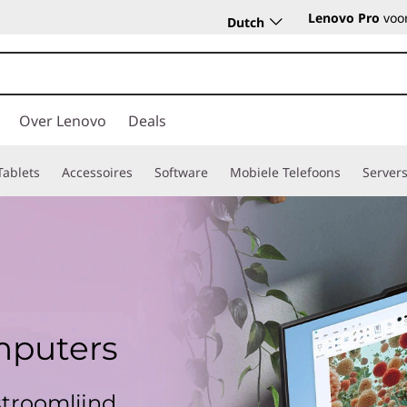
Lenovo Pro
voor
Dutch
Over Lenovo
Deals
Tablets
Accessoires
Software
Mobiele Telefoons
Server
mputers
stroomlijnd