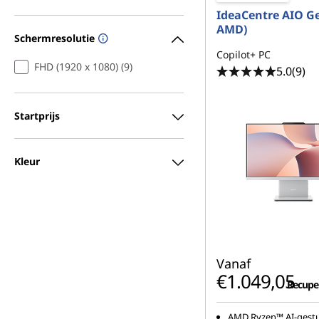
IdeaCentre AIO Ge
AMD)
Schermresolutie
Copilot+ PC
FHD (1920 x 1080) (9)
5.0
(9)
Startprijs
Kleur
Vanaf
€1.049,05
Recupel 
AMD Ryzen™ AI-gestu