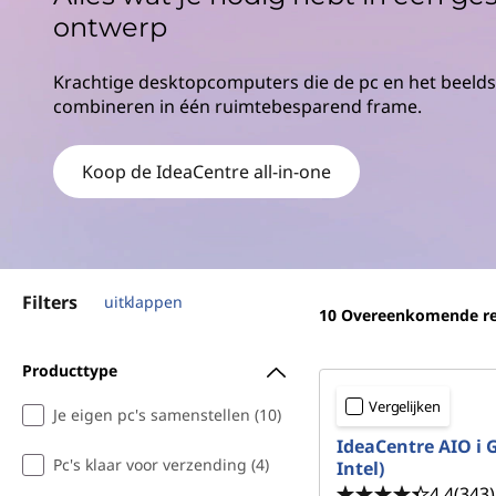
o
ontwerp
u
d
Krachtige desktopcomputers die de pc en het beel
combineren in één ruimtebesparend frame.
Koop de IdeaCentre all-in-one
Filters
uitklappen
10
Overeenkomende re
Producttype
Vergelijken
Je eigen pc's samenstellen (10)
IdeaCentre AIO i G
Pc's klaar voor verzending (4)
Intel)
4.4
(343)