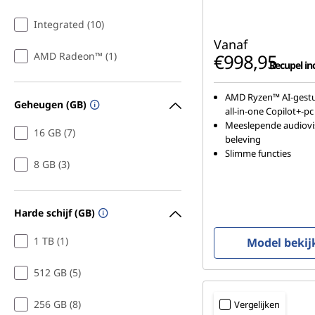
Integrated (10)
Vanaf
AMD Radeon™ (1)
€998,95
Recupel inc
AMD Ryzen™ AI-gestu
Geheugen (GB)
all-in-one Copilot+-pc
Meeslepende audiovi
16 GB (7)
beleving
Slimme functies
8 GB (3)
Harde schijf (GB)
1 TB (1)
Model bekij
512 GB (5)
256 GB (8)
Vergelijken