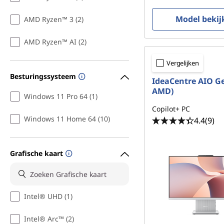
Model bekij
AMD Ryzen™ 3 (2)
AMD Ryzen™ AI (2)
Vergelijken
Besturingssysteem
IdeaCentre AIO Ge
AMD)
Windows 11 Pro 64 (1)
Copilot+ PC
Windows 11 Home 64 (10)
4.4
(9)
Grafische kaart
Intel® UHD (1)
Intel® Arc™ (2)