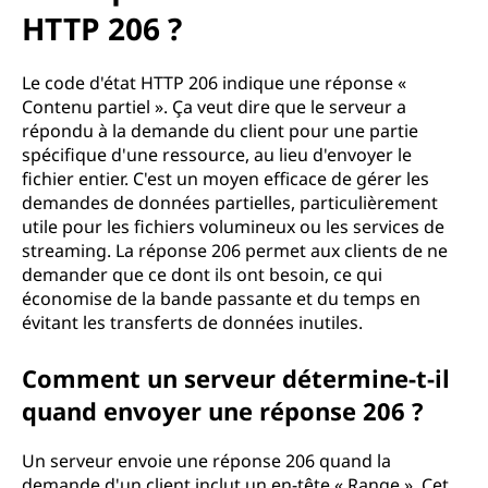
e
HTTP 206 ?
c
Le code d'état HTTP 206 indique une réponse «
o
Contenu partiel ». Ça veut dire que le serveur a
répondu à la demande du client pour une partie
d
spécifique d'une ressource, au lieu d'envoyer le
fichier entier. C'est un moyen efficace de gérer les
e
demandes de données partielles, particulièrement
d
utile pour les fichiers volumineux ou les services de
streaming. La réponse 206 permet aux clients de ne
'
demander que ce dont ils ont besoin, ce qui
économise de la bande passante et du temps en
é
évitant les transferts de données inutiles.
t
Comment un serveur détermine-t-il
quand envoyer une réponse 206 ?
a
t
Un serveur envoie une réponse 206 quand la
demande d'un client inclut un en-tête « Range ». Cet