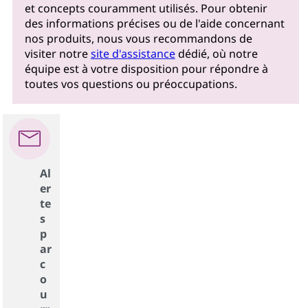
et concepts couramment utilisés. Pour obtenir
des informations précises ou de l'aide concernant
nos produits, nous vous recommandons de
visiter notre
site d'assistance
dédié, où notre
équipe est à votre disposition pour répondre à
toutes vos questions ou préoccupations.
Al
er
te
s
p
ar
c
o
u