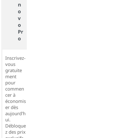
n
o
v
o
Pr
o
Inscrivez-
vous
gratuite
ment
pour
commen
cer à
économis
er dès
aujourd'h
ui.
Débloque
z des prix
exclusifs,