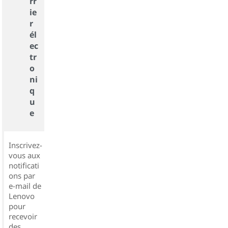
rr
ie
r
él
ec
tr
o
ni
q
u
e
Inscrivez-
vous aux
notificati
ons par
e-mail de
Lenovo
pour
recevoir
des