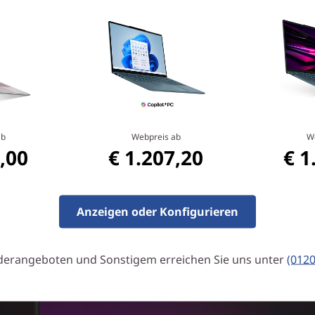
ich von Außergewöhnliche
twickelt in Zusammenarbeit mit Intel® für ultimati
Maximieren Sie Ihr kreatives Potenzial.
ab
Webpreis ab
W
,00
€ 1.207,20
€ 1
Anzeigen oder Konfigurieren
derangeboten und Sonstigem erreichen Sie uns unter
(012