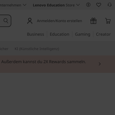
Unternehmen
Lenovo Education
Store
Anmelden/Konto erstellen
Business
Education
Gaming
Creator
icher
KI (Künstliche Intelligenz)
ei. Außerdem kannst du 2X Rewards sammeln.