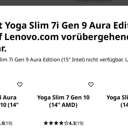
Sonderangebote
B2B-Preise:
Nur für Mitglie
Preise für Studenten & Leh
sparen ›
t Yoga Slim 7i Gen 9 Aura Edi
Sparen Sie bis zu 50 % au
schnellste Reparaturen, Sup
uf Lenovo.com vorübergehen
r.
lim 7i Gen 9 Aura Edition (15" Intel) nicht verfügbar.
Anschlüsse und Steckplätze
Kompatibles Z
i Aura
Yoga Slim 7 Gen 10
Yoga Sl
10 (14"
(14'' AMD)
(1
EINE NEUE KI-ÄRA BEGINNT
.0
(19)
4.3
(19)