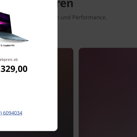
m inspirieren
ve Notebook-Funktionen und Performance.
ebpreis ab
.329,00
0) 6094034