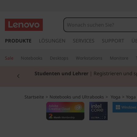
Y
o
g
z
u
PRODUKTE
LÖSUNGEN
SERVICES
SUPPORT
Ü
a
m
H
S
Sale
Notebooks
Desktops
Workstations
Monitore
a
u
l
Currently displaying item 2 of 3
Studenten und Lehrer
| Registrieren und 
p
t
i
i
n
m
Startseite
>
Notebooks und Ultrabooks
>
Yoga
>
Yoga 
h
a
7
l
t
i
s
p