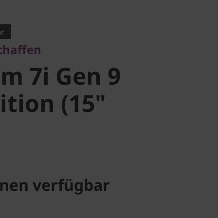
affen
m 7i Gen 9
ar
chaffen
tion (15"
im 7i Gen 9
ition (15"
nen verfügbar