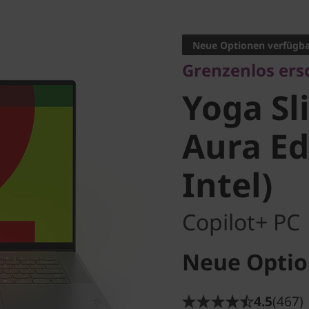
Grenzenlos ersch
Yoga Sli
Neue Optionen verfügb
Grenzenlos ers
Aura Edi
Yoga Sl
Intel)
Aura Ed
Intel)
Copilot+ PC
Neue Optio
4.5
(467)