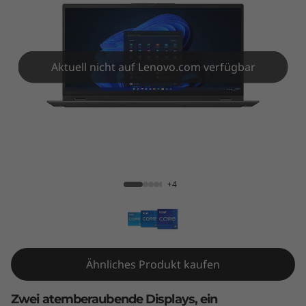
l
u
s
Aktuell nicht auf Lenovo.com verfügbar
G
e
n
ThinkBook Plus Gen 3 (17" Intel)
3
+4
(
1
7
Ähnliches Produkt kaufen
"
Zwei atemberaubende Displays, ein