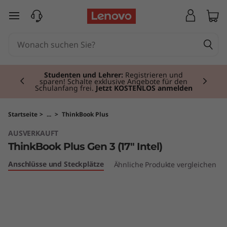
T
zum Hauptinhalt springen
h
i
Currently displaying item 2 of 3
n
Studenten und Lehrer:
Registrieren und
sparen! Schalte exklusive Angebote für den
Schulanfang frei.
Jetzt KOSTENLOS anmelden
k
B
Startseite
>
...
>
ThinkBook Plus
AUSVERKAUFT
o
ThinkBook Plus Gen 3 (17" Intel)
o
Anschlüsse und Steckplätze
Ähnliche Produkte vergleichen
k
P