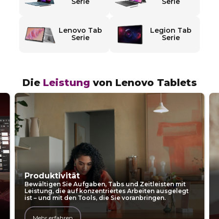
e
Serie
Serie
n
Lenovo Tab
Legion Tab
o
Serie
Serie
v
o
Die
Leistung
von Lenovo Tablets
T
a
b
l
Produktivität
Bewältigen Sie Aufgaben, Tabs und Zeitleisten mit
e
Leistung, die auf konzentriertes Arbeiten ausgelegt
ist – und mit den Tools, die Sie voranbringen.
t
Mehr erfahren