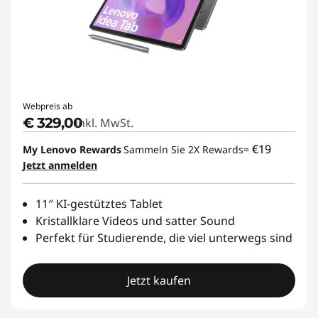
e
l
s
e
Webpreis ab
€ 329,00
Inkl. MwSt.
i
€19
My Lenovo Rewards
Sammeln Sie 2X Rewards=
t
Jetzt anmelden
i
11″ KI-gestütztes Tablet
Kristallklare Videos und satter Sound
g
Perfekt für Studierende, die viel unterwegs sind
e
Jetzt kaufen
T