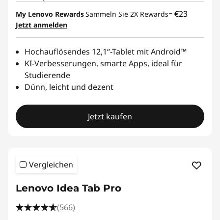
l
€23
My Lenovo Rewards
Sammeln Sie 2X Rewards=
Jetzt anmelden
t
Hochauflösendes 12,1“-Tablet mit Android™
a
KI-Verbesserungen, smarte Apps, ideal für
Studierende
g
Dünn, leicht und dezent
,
Jetzt kaufen
A
r
b
Vergleichen
e
Lenovo Idea Tab Pro
i
(566)