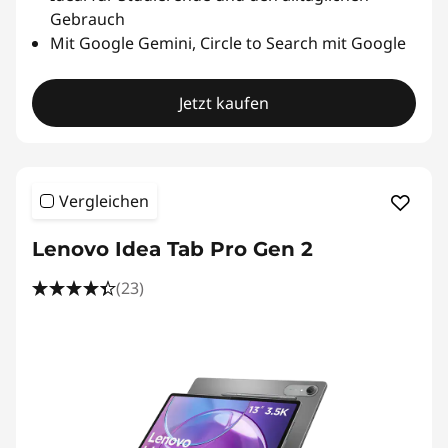
Gebrauch
i
Mit Google Gemini, Circle to Search mit Google
n
Jetzt kaufen
m
e
Vergleichen
n
t
Lenovo Idea Tab Pro Gen 2
(23)