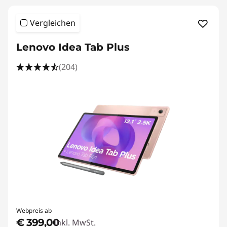
a
b
Vergleichen
l
Lenovo Idea Tab Plus
e
(204)
t
s
f
ü
r
A
Webpreis ab
l
€ 399,00
Inkl. MwSt.