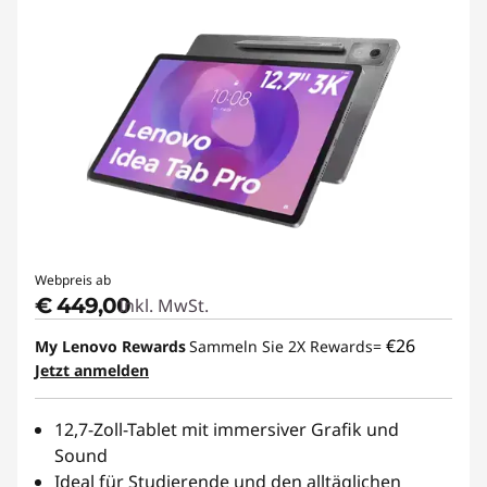
t
u
n
d
E
n
Webpreis ab
t
€ 449,00
Inkl. MwSt.
e
€26
My Lenovo Rewards
Sammeln Sie 2X Rewards=
Jetzt anmelden
r
t
12,7-Zoll-Tablet mit immersiver Grafik und
Sound
a
Ideal für Studierende und den alltäglichen