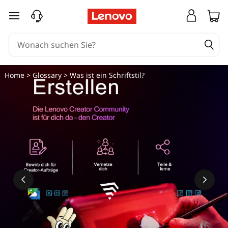
S
zum Hauptinhalt springen
c
h
r
Home
>
Glossary
> Was ist ein Schriftstil?
i
f
t
a
r
t