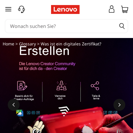
W
zum Hauptinhalt springen
a
s
i
Home
>
Glossary
> Was ist ein digitales Zertifikat?
s
t
e
i
n
d