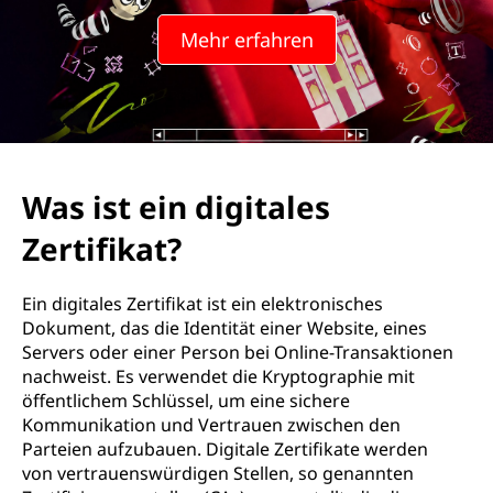
i
Mehr erfahren
g
i
t
a
Was ist ein digitales
l
Zertifikat?
e
Ein digitales Zertifikat ist ein elektronisches
s
Dokument, das die Identität einer Website, eines
Servers oder einer Person bei Online-Transaktionen
Z
nachweist. Es verwendet die Kryptographie mit
öffentlichem Schlüssel, um eine sichere
e
Kommunikation und Vertrauen zwischen den
Parteien aufzubauen. Digitale Zertifikate werden
r
von vertrauenswürdigen Stellen, so genannten