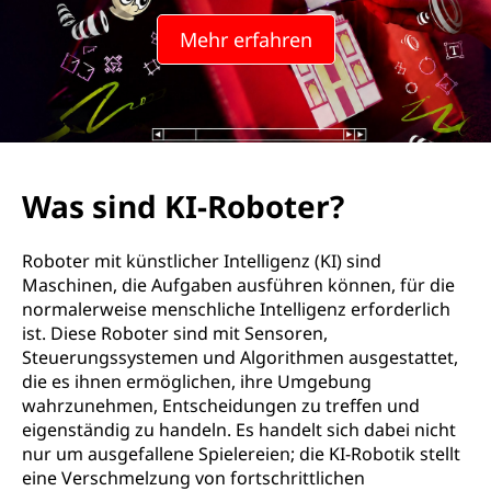
R
Mehr erfahren
o
b
o
t
Was sind KI-Roboter?
e
Roboter mit künstlicher Intelligenz (KI) sind
r
Maschinen, die Aufgaben ausführen können, für die
normalerweise menschliche Intelligenz erforderlich
?
ist. Diese Roboter sind mit Sensoren,
Steuerungssystemen und Algorithmen ausgestattet,
die es ihnen ermöglichen, ihre Umgebung
wahrzunehmen, Entscheidungen zu treffen und
eigenständig zu handeln. Es handelt sich dabei nicht
nur um ausgefallene Spielereien; die KI-Robotik stellt
eine Verschmelzung von fortschrittlichen