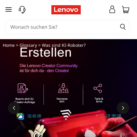
W
zum Hauptinhalt springen
a
s
s
Home
>
Glossary
> Was sind KI-Roboter?
i
n
d
K
I
-