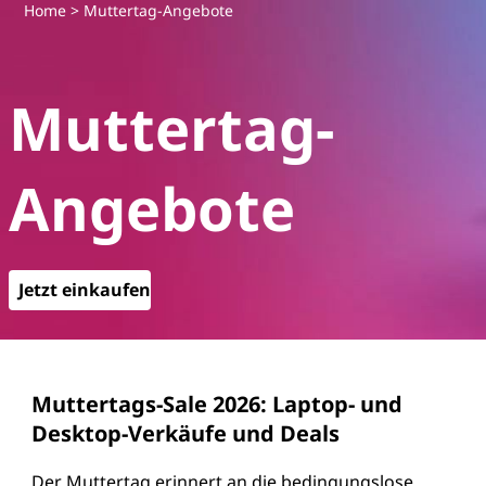
L
Home
> Muttertag-Angebote
e
Muttertag-
n
o
Angebote
v
o
Jetzt einkaufen
A
n
g
Muttertags-Sale 2026: Laptop- und
Desktop-Verkäufe und Deals
e
Der Muttertag erinnert an die bedingungslose