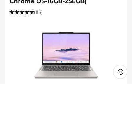
Chrome OS-16GB-256GB)
(86)
45W-65W
USB PD
Online-Preis
€ 899,01
€ 799,01
Inkl. MwSt.
11% Rabatt
Fast ausverkauft, handeln Sie jetzt!
eCoupon-Rabatt :
-€ 100,00