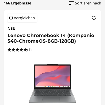
o
166 Ergebnisse
Sortieren nach
u
Vergleichen
c
NEU
h
Lenovo Chromebook 14 (Kompanio
s
540-ChromeOS-8GB-128GB)
c
(1)
r
e
e
n
-