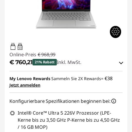
45W-65W
USB PD
Online-Preis
€ 968,99
€ 760,21
Inkl. MwSt.
21% Rabatt
eCoupon-Rabatt :
-€ 208,78
€38
My Lenovo Rewards
Sammeln Sie 2X Rewards=
Jetzt anmelden
eCoupon :
THINKDEAL
Konfigurierbare Spezifikationen beginnen bei:
Intel® Core™ Ultra 5 226V Prozessor (LPE-
Kerne bis zu 3,50 GHz P-Kerne bis zu 4,50 GHz
/ 16 GB MOP)