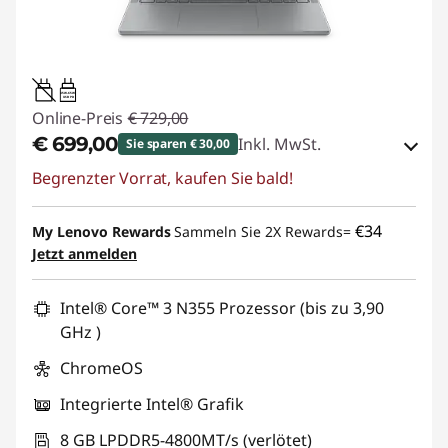
45W-65W
USB PD
Online-Preis
€ 729,00
€ 699,00
Inkl. MwSt.
Sie sparen € 30,00
Begrenzter Vorrat, kaufen Sie bald!
eCoupon-Rabatt :
-€ 30,00
eCoupon :
BACKTOSCHOOL
€34
My Lenovo Rewards
Sammeln Sie 2X Rewards=
Jetzt anmelden
Intel® Core™ 3 N355 Prozessor (bis zu 3,90
GHz )
ChromeOS
Integrierte Intel® Grafik
8 GB LPDDR5-4800MT/s (verlötet)