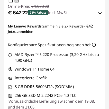
65W-65W
USB PD
Online-Preis
€ 1.073,00
€ 842,22
Inkl. MwSt.
21% Rabatt
eCoupon-Rabatt :
-€ 230,78
€42
My Lenovo Rewards
Sammeln Sie 2X Rewards=
Jetzt anmelden
eCoupon :
THINKDEAL
Konfigurierbare Spezifikationen beginnen bei:
AMD Ryzen™ 5 220 Prozessor (3,20 GHz bis zu
4,90 GHz)
Windows 11 Home 64
Integrierte Grafik
8 GB DDR5-5600MT/s (SODIMM)
256 GB SSD M.2 2242 PCIe 4.0 TLC
Voraussichtliche Lieferung zwischen dem 19.08.
und dem 21.08.