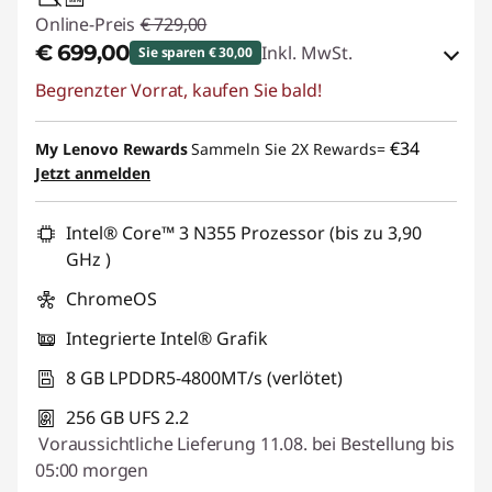
USB PD
Online-Preis
€ 729,00
€ 699,00
Inkl. MwSt.
Sie sparen € 30,00
Begrenzter Vorrat, kaufen Sie bald!
eCoupon-Rabatt :
-€ 30,00
eCoupon :
BACKTOSCHOOL
€34
My Lenovo Rewards
Sammeln Sie 2X Rewards=
Jetzt anmelden
Intel® Core™ 3 N355 Prozessor (bis zu 3,90
GHz )
ChromeOS
Integrierte Intel® Grafik
8 GB LPDDR5-4800MT/s (verlötet)
256 GB UFS 2.2
Voraussichtliche Lieferung 11.08. bei Bestellung bis
05:00 morgen