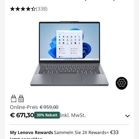
(338)
45W-65W
USB PD
Online-Preis
€ 959,00
€ 671,30
Inkl. MwSt.
30% Rabatt
eCoupon-Rabatt :
-€ 287,70
€33
My Lenovo Rewards
Sammeln Sie 2X Rewards=