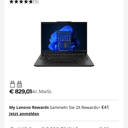
(5)
65W-65W
USB PD
€ 829,01
Inkl. MwSt.
€41
My Lenovo Rewards
Sammeln Sie 2X Rewards=
Jetzt anmelden