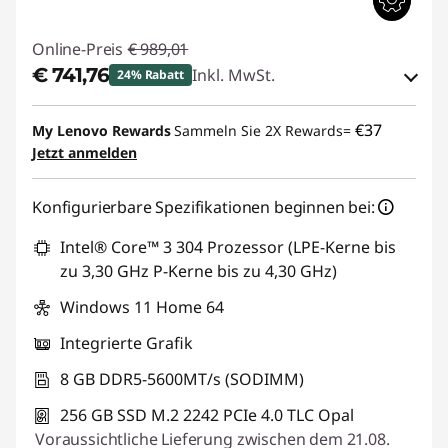
Online-Preis
€ 989,01
€ 741,76
Inkl. MwSt.
24% Rabatt
eCoupon-Rabatt :
-€ 247,25
€37
My Lenovo Rewards
Sammeln Sie 2X Rewards=
Jetzt anmelden
eCoupon :
THINKDEAL
Konfigurierbare Spezifikationen beginnen bei:
Intel® Core™ 3 304 Prozessor (LPE-Kerne bis
zu 3,30 GHz P-Kerne bis zu 4,30 GHz)
Windows 11 Home 64
Integrierte Grafik
8 GB DDR5-5600MT/s (SODIMM)
256 GB SSD M.2 2242 PCIe 4.0 TLC Opal
Voraussichtliche Lieferung zwischen dem 21.08.