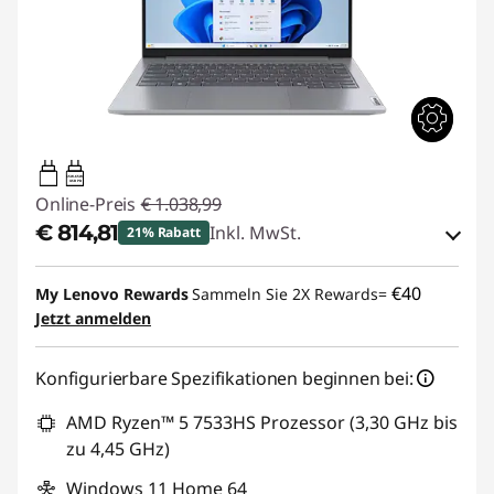
65W-65W
USB PD
Online-Preis
€ 1.038,99
€ 814,81
Inkl. MwSt.
21% Rabatt
eCoupon-Rabatt :
-€ 224,18
€40
My Lenovo Rewards
Sammeln Sie 2X Rewards=
Jetzt anmelden
eCoupon :
THINKDEAL
Konfigurierbare Spezifikationen beginnen bei:
AMD Ryzen™ 5 7533HS Prozessor (3,30 GHz bis
zu 4,45 GHz)
Windows 11 Home 64