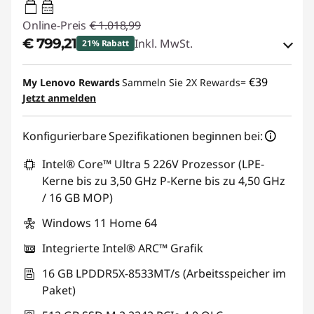
45W-65W
USB PD
Online-Preis
€ 1.018,99
€ 799,21
Inkl. MwSt.
21% Rabatt
eCoupon-Rabatt :
-€ 219,78
€39
My Lenovo Rewards
Sammeln Sie 2X Rewards=
Jetzt anmelden
eCoupon :
THINKDEAL
Konfigurierbare Spezifikationen beginnen bei:
Intel® Core™ Ultra 5 226V Prozessor (LPE-
Kerne bis zu 3,50 GHz P-Kerne bis zu 4,50 GHz
/ 16 GB MOP)
Windows 11 Home 64
Integrierte Intel® ARC™ Grafik
16 GB LPDDR5X-8533MT/s (Arbeitsspeicher im
Paket)