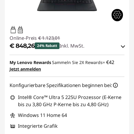
65W-65W
USB PD
Online-Preis
€ 1.123,01
€ 848,26
Inkl. MwSt.
24% Rabatt
eCoupon-Rabatt :
-€ 274,75
€42
My Lenovo Rewards
Sammeln Sie 2X Rewards=
Jetzt anmelden
eCoupon :
THINKDEAL
Konfigurierbare Spezifikationen beginnen bei:
Intel® Core™ Ultra 5 225U Prozessor (E-Kerne
bis zu 3,80 GHz P-Kerne bis zu 4,80 GHz)
Windows 11 Home 64
Integrierte Grafik