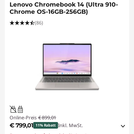
Lenovo Chromebook 14 (Ultra 910-
Chrome OS-16GB-256GB)
(86)
45W-65W
USB PD
Online-Preis
€ 899,01
€ 799,01
Inkl. MwSt.
11% Rabatt