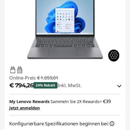
45W-65W
USB PD
Online-Preis
€ 1.059,01
€ 794,26
Inkl. MwSt.
24% Rabatt
eCoupon-Rabatt :
-€ 264,75
€39
My Lenovo Rewards
Sammeln Sie 2X Rewards=
Jetzt anmelden
eCoupon :
BACKTOSCHOOL
Konfigurierbare Spezifikationen beginnen bei:
Der eCoupon ist auf Einheiten mit 3 begrenzt.