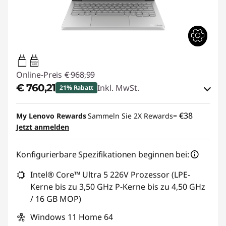
45W-65W
USB PD
Online-Preis
€ 968,99
€ 760,21
Inkl. MwSt.
21% Rabatt
eCoupon-Rabatt :
-€ 208,78
€38
My Lenovo Rewards
Sammeln Sie 2X Rewards=
Jetzt anmelden
eCoupon :
THINKDEAL
Konfigurierbare Spezifikationen beginnen bei:
Intel® Core™ Ultra 5 226V Prozessor (LPE-
Kerne bis zu 3,50 GHz P-Kerne bis zu 4,50 GHz
/ 16 GB MOP)
Windows 11 Home 64