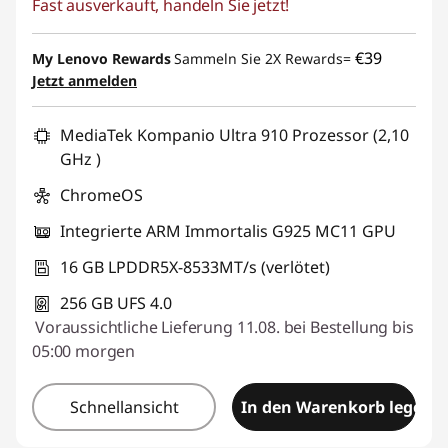
Fast ausverkauft, handeln Sie jetzt!
eCoupon-Rabatt :
-€ 100,00
eCoupon :
BACKTOSCHOOL
€39
My Lenovo Rewards
Sammeln Sie 2X Rewards=
Jetzt anmelden
MediaTek Kompanio Ultra 910 Prozessor (2,10
GHz )
ChromeOS
Integrierte ARM Immortalis G925 MC11 GPU
16 GB LPDDR5X-8533MT/s (verlötet)
256 GB UFS 4.0
Voraussichtliche Lieferung 11.08. bei Bestellung bis
05:00 morgen
Schnellansicht
In den Warenkorb legen