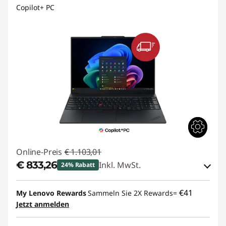
Copilot+ PC
Online-Preis
€ 1.103,01
€ 833,26
Inkl. MwSt.
24% Rabatt
eCoupon-Rabatt :
-€ 269,75
€41
My Lenovo Rewards
Sammeln Sie 2X Rewards=
Jetzt anmelden
eCoupon :
THINKDEAL