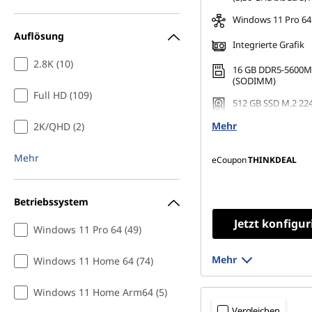
|
Windows 11 Pro 64
P
Auflösung
Integrierte Grafik
r
2.8K (10)
16 GB DDR5-5600M
(SODIMM)
e
Full HD (109)
512 GB SSD M.2 224
TLC Opal
i
Mehr
2K/QHD (2)
s
Mehr
eCoupon
THINKDEAL
w
Betriebssystem
e
Jetzt konfigur
Windows 11 Pro 64 (49)
r
Mehr
Windows 11 Home 64 (74)
t
Windows 11 Home Arm64 (5)
e
Vergleichen