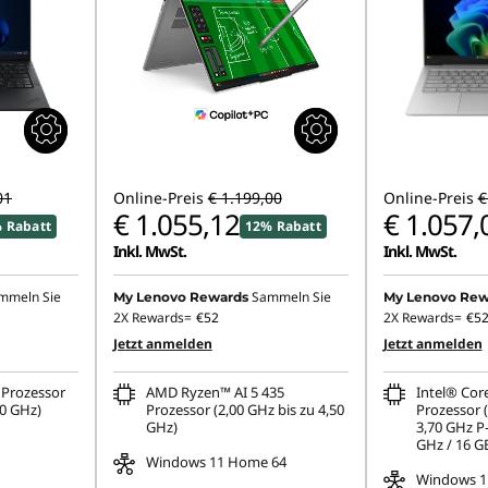
01
Online-Preis
€ 1.199,00
Online-Preis
€
€ 1.055,12
€ 1.057,
 Rabatt
12% Rabatt
Inkl. MwSt.
Inkl. MwSt.
mmeln Sie
Sammeln Sie
My Lenovo Rewards
My Lenovo Rew
2X Rewards=
€52
2X Rewards=
€5
Jetzt anmelden
Jetzt anmelden
Prozessor
AMD Ryzen™ AI 5 435
Intel® Cor
10 GHz)
Prozessor (2,00 GHz bis zu 4,50
Prozessor 
GHz)
3,70 GHz P-
GHz / 16 
Windows 11 Home 64
Windows 11