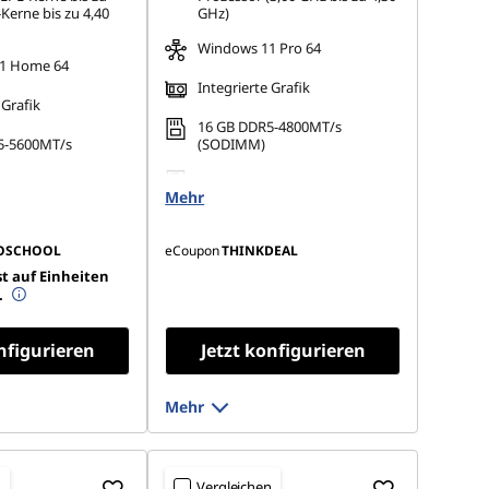
Kerne bis zu 4,40
GHz)
Windows 11 Pro 64
1 Home 64
Integrierte Grafik
 Grafik
16 GB DDR5-4800MT/s
5-5600MT/s
(SODIMM)
512 GB SSD M.2 2242 PCIe 4.0
 M.2 2242 PCIe 4.0
Mehr
TLC
OSCHOOL
eCoupon
THINKDEAL
t auf Einheiten
.
nfigurieren
Jetzt konfigurieren
Mehr
n
Vergleichen