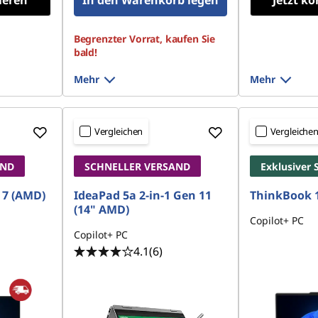
ieren
In den Warenkorb legen
Jetzt ko
Begrenzter Vorrat, kaufen Sie
bald!
Mehr
Mehr
Vergleichen
Vergleiche
AND
SCHNELLER VERSAND
Exklusiver 
 7 (AMD)
IdeaPad 5a 2-in-1 Gen 11
ThinkBook 1
(14" AMD)
Copilot+ PC
Copilot+ PC
4.1
(6)