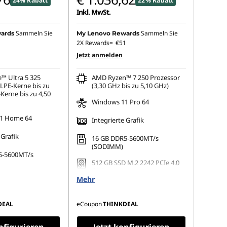
24% Rabatt
22% Rabatt
Inkl. MwSt.
Sammeln Sie
Sammeln Sie
ards
My Lenovo Rewards
1
2X Rewards=
€51
Jetzt anmelden
e™ Ultra 5 325
AMD Ryzen™ 7 250 Prozessor
(LPE-Kerne bis zu
(3,30 GHz bis zu 5,10 GHz)
Kerne bis zu 4,50
Windows 11 Pro 64
1 Home 64
Integrierte Grafik
 Grafik
16 GB DDR5-5600MT/s
(SODIMM)
5-5600MT/s
512 GB SSD M.2 2242 PCIe 4.0
QLC
 M.2 2242 PCIe 4.0
Mehr
DEAL
eCoupon
THINKDEAL