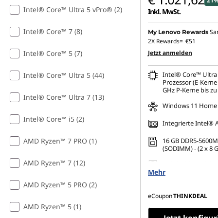
21%
Intel® Core™ Ultra 5 vPro® (2)
Inkl. MwSt.
Intel® Core™ 7 (8)
Sa
My Lenovo Rewards
2X Rewards=
€51
Intel® Core™ 5 (7)
Jetzt anmelden
Intel® Core™ Ultra
Intel® Core™ Ultra 5 (44)
Prozessor (E-Kerne 
GHz P-Kerne bis zu
Intel® Core™ Ultra 7 (13)
Windows 11 Home
Intel® Core™ i5 (2)
Integrierte Intel®
AMD Ryzen™ 7 PRO (1)
16 GB DDR5-5600M
(SODIMM) - (2 x 8 
AMD Ryzen™ 7 (12)
256 GB SSD M.2 224
Mehr
TLC
AMD Ryzen™ 5 PRO (2)
eCoupon
THINKDEAL
AMD Ryzen™ 5 (1)