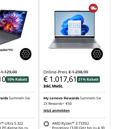
 1.129,00
Online-Preis
€ 1.298,99
10
€ 1.017,61
10% Rabatt
21% Rabatt
Inkl. MwSt.
Sammeln Sie
Sammeln Sie
ards
My Lenovo Rewards
0
2X Rewards=
€50
Jetzt anmelden
e™ Ultra 5 322
AMD Ryzen™ 3 7335U
(LPE-Kerne bis zu
Prozessor (3,00 GHz bis zu 4,30