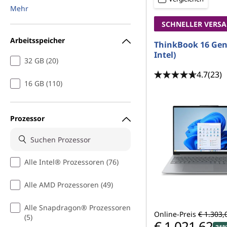
Mehr
N
SCHNELLER VERS
o
Arbeitsspeicher
ThinkBook 16 Gen 
Intel)
t
32 GB (20)
4.7
(23)
e
16 GB (110)
b
Prozessor
o
o
Alle Intel® Prozessoren (76)
k
Alle AMD Prozessoren (49)
s
Alle Snapdragon® Prozessoren
Online-Preis
€ 1.303,
(5)
€ 1.021,62