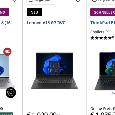
AND
NEU
SCHNELLER
8 (16”
Lenovo V15 G7 IWC
ThinkPad E1
Copilot+ PC
5
00
Online-Preis
€
€ 1.029,00
€ 1.035,