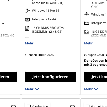
Kerne bis zu 4,80 GHz)
3,30 GHz P-
GHz)
Windows 11 Pro 64
Windows 1
Integrierte Grafik
Integrierte
T/s
16 GB DDR5-5600MT/s
(SODIMM) - (2 x 8 GB)
16 GB DDR
2 PCIe 4.0
(SODIMM)
256 GB SSD M.2 2242 PCIe 4.0
Mehr
TLC
Mehr
256 GB SSD
TLC
eCoupon
THINKDEAL
eCoupon
BACKT
Der eCoupon is
mit 3 begrenzt
ieren
Jetzt konfigurieren
Jetzt ko
Mehr
Mehr
Vergleichen
Vergleiche