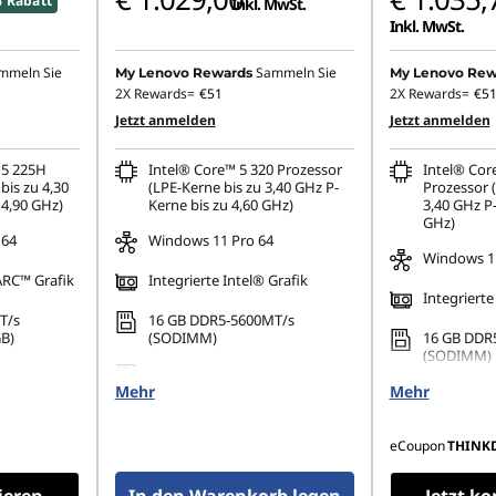
 Rabatt
Inkl. MwSt.
Inkl. MwSt.
mmeln Sie
Sammeln Sie
My Lenovo Rewards
My Lenovo Rew
2X Rewards=
€51
2X Rewards=
€5
Jetzt anmelden
Jetzt anmelden
 5 225H
Intel® Core™ 5 320 Prozessor
Intel® Cor
bis zu 4,30
(LPE-Kerne bis zu 3,40 GHz P-
Prozessor 
 4,90 GHz)
Kerne bis zu 4,60 GHz)
3,40 GHz P-
GHz)
 64
Windows 11 Pro 64
Windows 1
 ARC™ Grafik
Integrierte Intel® Grafik
Integrierte
T/s
16 GB DDR5-5600MT/s
GB)
(SODIMM)
16 GB DDR
(SODIMM)
2 PCIe 4.0
512 GB SSD M.2 2242 PCIe 4.0
Mehr
QLC
Mehr
256 GB SSD
TLC Opal
eCoupon
THINK