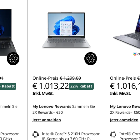
01
Online-Preis
€ 1.299,00
Online-Preis
€
€ 1.013,22
€ 1.016,
 Rabatt
22% Rabatt
Inkl. MwSt.
Inkl. MwSt.
mmeln Sie
Sammeln Sie
My Lenovo Rewards
My Lenovo Rew
2X Rewards=
€50
2X Rewards=
€5
Jetzt anmelden
Jetzt anmelden
Prozessor
Intel® Core™ 5 210H Prozessor
Intel® Cor
10 GHz)
(E-Kerne bis zu 3,60 GHz P-
Prozessor 