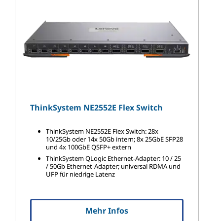
t
c
h
M
o
ThinkSystem NE2552E Flex Switch
d
ThinkSystem NE2552E Flex Switch: 28x
u
10/25Gb oder 14x 50Gb intern; 8x 25GbE SFP28
und 4x 100GbE QSFP+ extern
l
ThinkSystem QLogic Ethernet-Adapter: 10 / 25
/ 50Gb Ethernet-Adapter; universal RDMA und
UFP für niedrige Latenz
e
s
Mehr Infos