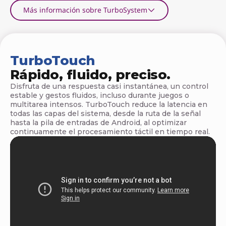
t
Más información sobre TurboSystem
a
b
l
TurboTouch
Rápido, fluido, preciso.
e
Disfruta de una respuesta casi instantánea, un control
t
estable y gestos fluidos, incluso durante juegos o
multitarea intensos. TurboTouch reduce la latencia en
a
todas las capas del sistema, desde la ruta de la señal
hasta la pila de entradas de Android, al optimizar
s
continuamente el procesamiento táctil en tiempo real.
L
e
n
o