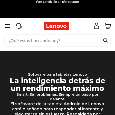
T
(Ver condición en c/producto)
e
c
Ir al contenido principal
n
o
l
o
g
Software para tabletas Lenovo
í
La inteligencia detrás de
un rendimiento máximo
a
Smart. Sin problemas. Siempre un paso por
d
delante.
El software de la tableta Android de Lenovo
e
está diseñado para responder al instante y
ejecutarse sin esfuerzo. Respaldada por