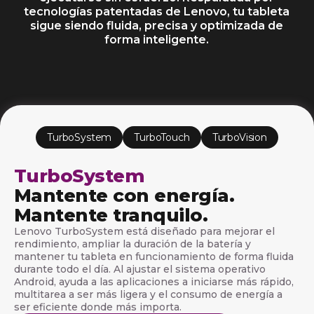
s
tecnologías patentadas de Lenovo, tu tableta
sigue siendo fluida, precisa y optimizada de
o
forma inteligente.
f
t
w
a
TurboSystem
TurboTouch
TurboVision
r
TurboSystem
e
Mantente con energía.
Mantente tranquilo.
p
Lenovo TurboSystem está diseñado para mejorar el
a
rendimiento, ampliar la duración de la batería y
mantener tu tableta en funcionamiento de forma fluida
r
durante todo el día. Al ajustar el sistema operativo
Android, ayuda a las aplicaciones a iniciarse más rápido,
a
multitarea a ser más ligera y el consumo de energía a
ser eficiente donde más importa.