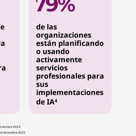
de
de las
organizaciones
ra
están planificando
o usando
activamente
ra
servicios
profesionales para
sus
implementaciones
de IA
4
e) octubre 2024
es) diciembre 2023