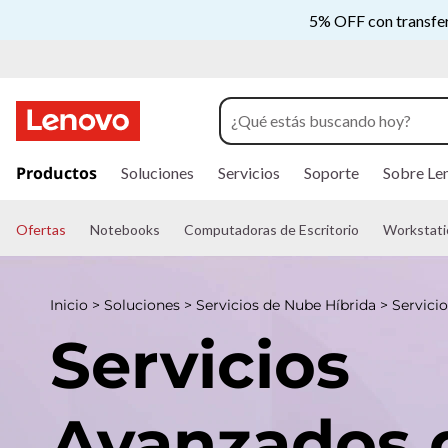
S
5% OFF con transfere
e
r
v
I
r
Productos
Soluciones
Servicios
Soporte
Sobre Le
i
a
l
c
c
Ofertas
Notebooks
Computadoras de Escritorio
Workstati
o
n
i
t
e
Inicio
>
Soluciones
>
Servicios de Nube Híbrida
>
Servici
o
n
Servicios
i
s
d
o
A
p
Avanzados 
r
i