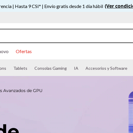
(Ver condic
ncia | Hasta 9 CSI* | Envío gratis desde 1 día hábil
novo
Ofertas
ons
Tablets
Consolas Gaming
IA
Accesorios y Software
os Avanzados de GPU
de