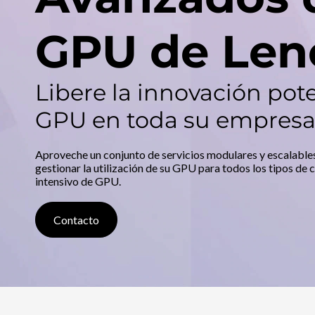
v
n
c
a
i
GPU de Len
p
n
a
l
z
Libere la innovación pot
GPU en toda su empres
a
d
Aproveche un conjunto de servicios modulares y escalables 
gestionar la utilización de su GPU para todos los tipos de 
o
intensivo de GPU.
s
Contacto
d
e
G