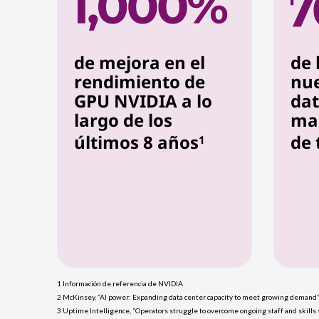
de mejora en el
de 
rendimiento de
nue
GPU NVIDIA a lo
dat
largo de los
man
últimos 8 años
de 
1
1 Información de referencia de NVIDIA
2 McKinsey, “AI power: Expanding data center capacity to meet growing demand” (
3 Uptime Intelligence, “Operators struggle to overcome ongoing staff and skills