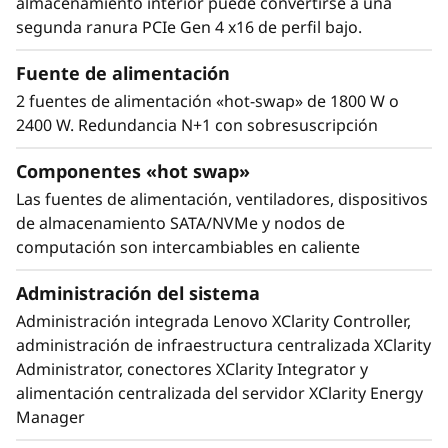
almacenamiento interior puede convertirse a una
Optimizado para máximo rendimiento
d
segunda ranura PCIe Gen 4 x16 de perfil bajo.
El ThinkSystem SD630 V2 está diseñado
térmicamente para proporcionar el máximo
a
Fuente de alimentación
rendimiento con las dimensiones más
2 fuentes de alimentación «hot-swap» de 1800 W o
d
reducidas. Cada nodo soporta CPUs de 225 W
2400 W. Redundancia N+1 con sobresuscripción
sin limitación, y condicionalmente hasta de 270
W. Las tres conexiones UPI y sus excepcionales
Componentes «hot swap»
características térmicas lo convierten en el
Las fuentes de alimentación, ventiladores, dispositivos
sistema ideal para cargas de trabajo de HPC.
de almacenamiento SATA/NVMe y nodos de
Cada nodo incorpora dos potentes
computación son intercambiables en caliente
procesadores Intel® Xeon® Platinum de
tercera generación.
Administración del sistema
Administración integrada Lenovo XClarity Controller,
administración de infraestructura centralizada XClarity
Administrator, conectores XClarity Integrator y
alimentación centralizada del servidor XClarity Energy
Manager