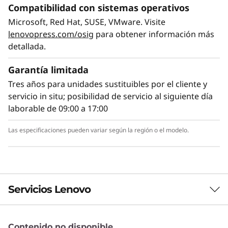
Compatibilidad con sistemas operativos
Microsoft, Red Hat, SUSE, VMware. Visite
lenovopress.com/osig
para obtener información más
detallada.
Garantía limitada
Preparado para crecer
Tres años para unidades sustituibles por el cliente y
El ThinkSystem SD630 V2 ofrece muy elevada
servicio in situ; posibilidad de servicio al siguiente día
eficiencia de costes, al estar diseñado para
laborable de 09:00 a 17:00
cargas de trabajo con escalado horizontal
masivo como HPC, IA, computación técnica o
Las especificaciones pueden variar según la región o el modelo.
analítica. Su sencilla arquitectura cuenta con
un LOM de 25 GbE que ofrece ahorros en la
red, más un puerto de administración de 1
GbE. La unidad física ThinkSystem DA240 está
construida para acelerar la instalación de
Servicios Lenovo
nodos y puede conectarse en cadena daisy-
chain y gestionarse como una única entidad, lo
que reduce el cableado en un 92% en
Contenido no disponible