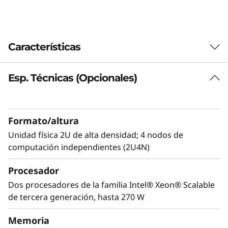
0
-
Características
V
2
Esp. Técnicas (Opcionales)
S
e
Formato/altura
Unidad física 2U de alta densidad; 4 nodos de
r
computación independientes (2U4N)
v
Procesador
i
Dos procesadores de la familia Intel® Xeon® Scalable
Optimizado para densidad
de tercera generación, hasta 270 W
El sistema es del tipo 2U4N estándar, con
d
cuatro servidores (nodos) 1U, de media
Memoria