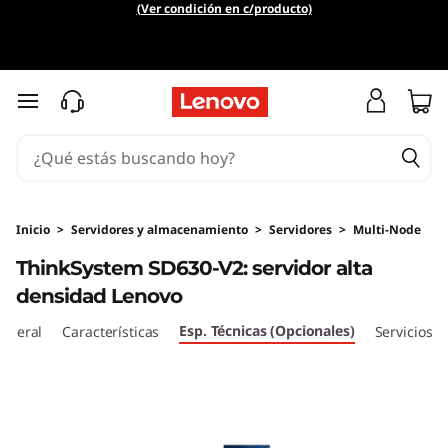
L
(Ver condición en c/producto)
e
n
Ir al contenido principal
o
v
o
Inicio
>
Servidores y almacenamiento
>
Servidores
>
Multi-Node
ThinkSystem SD630-V2: servidor alta
T
densidad Lenovo
h
Esp. Técnicas (Opcionales)
eneral
Características
Servicios
i
n