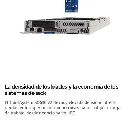
k
S
y
s
t
e
ThinkSystem SD630-V2: servidor alta
m
densidad Lenovo
S
La densidad de los blades y la economía de los
sistemas de rack
D
El ThinkSystem SD630 V2 de muy elevada densidad ofrece
rendimiento superior sin compromisos para cualquier carga
6
de trabajo, desde negocio hasta HPC.
3