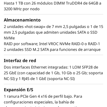
o
anchura y procesador dual ThinkSystem SD650
Hasta 1 TB con 26 módulos DIMM TruDDR4 de 64GB a
V2, contenidos en una unidad física
3200 MHz por nodo
r
ThinkSystem DA240 2U. Esto permite al
usuario integrar hasta 76 servidores en un
Almacenamiento
A
bastidor estándar 42U, con 4U reservado para
2 unidades «hot-swap» de 7 mm 2,5 pulgadas o 1 de 15
red. Esto se traduce en más de 5400 núcleos
l
mm 2,5 pulgadas que admiten unidades SATA o SSD
de procesamiento por bastidor.
NVMe
t
RAID por software; Intel VROC NVMe RAID-0 o RAID-1
2 unidades SSD M.2 SATA para funciones de arranque
a
Interfaz de red
D
Dos interfaces Ethernet integradas: 1 LOM SFP28 de
e
25 GbE (con capacidad de 1 Gb, 10 Gb o 25 Gb; soporta
NC-SI) y 1 RJ45 de 1 GbE (soporta NC-SI)
n
Expansión E/S
s
1 ranura PCIe Gen 4 x16 de perfil bajo. Para
configuraciones especiales, la bahía de
i