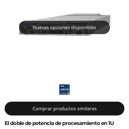
m
S
D
Nuevas opciones disponibles
5
3
0
Lenovo ThinkSystem SD530 V3
V
3
:
Comprar productos similares
S
e
El doble de potencia de procesamiento en 1U