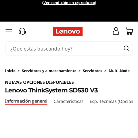
T
(Ver condición en c/producto)
h
i
Ir al contenido principal
n
k
S
Inicio
>
Servidores y almacenamiento
>
Servidores
>
Multi-Node
NUEVAS OPCIONES DISPONIBLES
y
Lenovo ThinkSystem SD530 V3
s
Información general
Características
Esp. Técnicas (Opcional
t
e