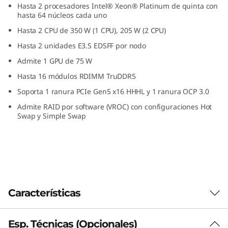
Hasta 2 procesadores Intel® Xeon® Platinum de quinta con
r
hasta 64 núcleos cada uno
v
Hasta 2 CPU de 350 W (1 CPU), 205 W (2 CPU)
Hasta 2 unidades E3.S EDSFF por nodo
i
Admite 1 GPU de 75 W
d
Hasta 16 módulos RDIMM TruDDR5
Soporta 1 ranura PCIe Gen5 x16 HHHL y 1 ranura OCP 3.0
o
Admite RAID por software (VROC) con configuraciones Hot
Swap y Simple Swap
r
M
u
l
Características
t
Esp. Técnicas (Opcionales)
Potencia de procesamiento de alta