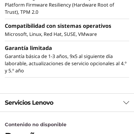
Platform Firmware Resiliency (Hardware Root of
y proveedores de servicio cloud pueden
Trust), TPM 2.0
aumentar fácilmente el número de usuarios
aumentando la densidad de la máquina virtual
Compatibilidad con sistemas operativos
en dimensiones reducidas.
Microsoft, Linux, Red Hat, SUSE, VMware
Garantía limitada
Garantía básica de 1-3 años, 9x5 al siguiente día
laborable, actualizaciones de servicio opcionales al 4.º
y 5.º año
Servicios Lenovo
Eficiencia y rendimiento
Contenido no disponible
Servicios de Soluciones
El ThinkSystem SD530 V3 está diseñad