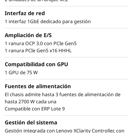
a
Interfaz de red
D
1 interfaz 1GbE dedicado para gestión
e
Ampliación de E/S
1 ranura OCP 3.0 con PCIe Gen5
n
1 ranura PCIe Gen5 x16 HHHL
s
Compatibilidad con GPU
i
Optimización flexible de cargas de trabajo
1 GPU de 75 W
El formato modular multinodo del SD530 V3
d
Fuentes de alimentación
aumenta la flexibilidad de su espacio en
El chasis admite hasta 3 fuentes de alimentación de
bastidor. Comience con un nodo y haga
a
hasta 2700 W cada una
ampliación horizontal a medida que lo
Compatible con ERP Lote 9
d
necesite; puede combinar nodos en el mismo
chasis para satisfacer sus necesidades de
Gestión del sistema
procesamiento.
Gestión integrada con Lenovo XClarity Controller, con
Con el doble de densidad, los clientes de COLO