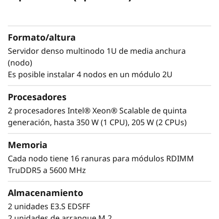
i
densidad
-
El SD530 V3 es un servidor denso multinodo de
Formato/altura
1U y media anchura (nodo) con hasta dos
N
procesadores Intel® Xeon Scalable de 64
Servidor denso multinodo 1U de media anchura
núcleos. Proporciona el doble de densidad de
(nodo)
o
núcleos que un servidor 1U estándar para
Es posible instalar 4 nodos en un módulo 2U
d
ofrecerle el máximo rendimiento en un centro
de datos de las mismas dimensiones.
Procesadores
o
Optimizado para cargas de trabajo que
2 procesadores Intel® Xeon® Scalable de quinta
precisan muy escaso almacenamiento y
generación, hasta 350 W (1 CPU), 205 W (2 CPUs)
d
compatibilidad con PCIe. El The ThinkSystem
SD530 V3 es ideal para múltiples aplicaciones,
Memoria
e
como procesamiento de cantidades masivas
Cada nodo tiene 16 ranuras para módulos RDIMM
de datos transaccionales y aumentar la
A
TruDDR5 a 5600 MHz
densidad de la máquina virtual para
l
aplicaciones cloud.
Almacenamiento
2 unidades E3.S EDSFF
t
2 unidades de arranque M.2