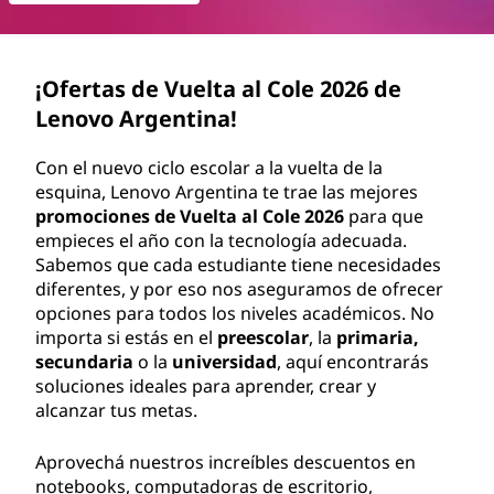
V
u
¡Ofertas de Vuelta al Cole 2026 de
e
Lenovo Argentina!
l
Con el nuevo ciclo escolar a la vuelta de la
t
esquina, Lenovo Argentina te trae las mejores
promociones de Vuelta al Cole 2026
para que
a
empieces el año con la tecnología adecuada.
Sabemos que cada estudiante tiene necesidades
a
diferentes, y por eso nos aseguramos de ofrecer
opciones para todos los niveles académicos. No
l
importa si estás en el
preescolar
, la
primaria,
secundaria
o la
universidad
, aquí encontrarás
C
soluciones ideales para aprender, crear y
alcanzar tus metas.
o
Aprovechá nuestros increíbles descuentos en
l
notebooks, computadoras de escritorio,