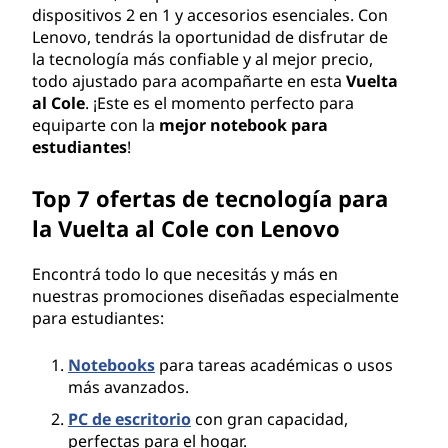
dispositivos 2 en 1 y accesorios esenciales. Con
e
Lenovo, tendrás la oportunidad de disfrutar de
la tecnología más confiable y al mejor precio,
2
todo ajustado para acompañarte en esta
Vuelta
al Cole
. ¡Este es el momento perfecto para
0
equiparte con la
mejor notebook para
estudiantes
!
2
6
Top 7 ofertas de tecnología para
la Vuelta al Cole con Lenovo
d
Encontrá todo lo que necesitás y más en
e
nuestras promociones diseñadas especialmente
para estudiantes:
L
e
Notebooks
para tareas académicas o usos
más avanzados.
n
PC de escritorio
con gran capacidad,
perfectas para el hogar.