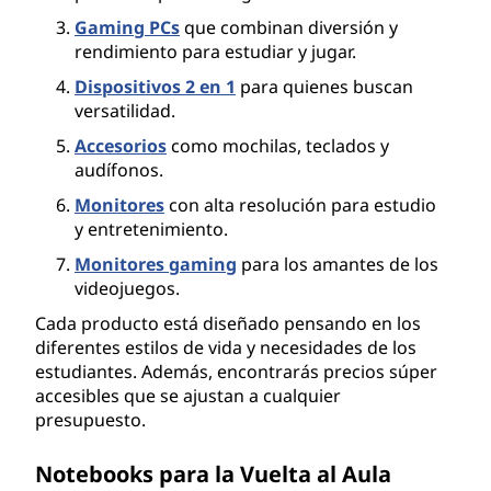
o
Gaming PCs
que combinan diversión y
v
rendimiento para estudiar y jugar.
Dispositivos 2 en 1
para quienes buscan
o
versatilidad.
A
Accesorios
como mochilas, teclados y
audífonos.
r
Monitores
con alta resolución para estudio
y entretenimiento.
g
Monitores gaming
para los amantes de los
e
videojuegos.
Cada producto está diseñado pensando en los
n
diferentes estilos de vida y necesidades de los
estudiantes. Además, encontrarás precios súper
t
accesibles que se ajustan a cualquier
presupuesto.
i
Notebooks para la Vuelta al Aula
n