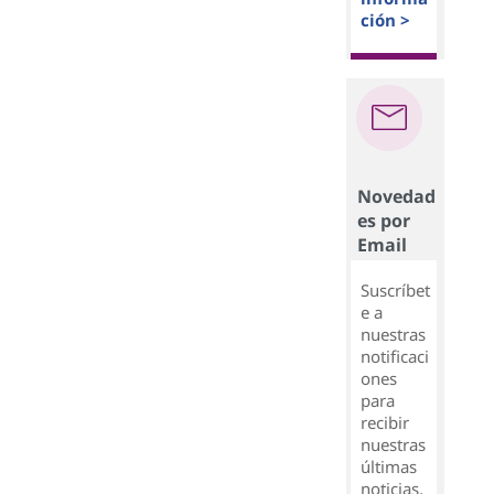
ción >
Novedad
es por
Email
Suscríbet
e a
nuestras
notificaci
ones
para
recibir
nuestras
últimas
noticias,