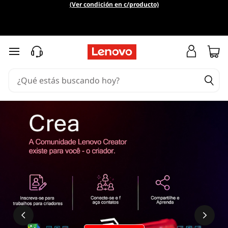
¿
(Ver condición en c/producto)
Q
u
Ir al contenido principal
é
e
s
O
v
e
r