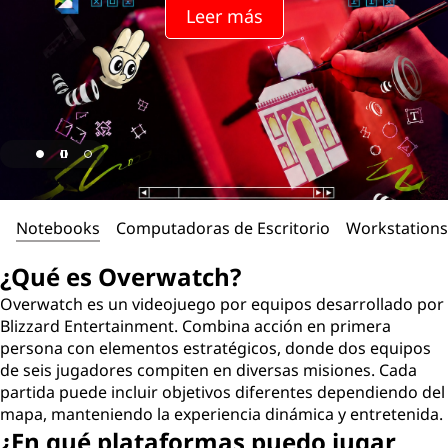
w
Leer más
a
t
c
h
?
Notebooks
Computadoras de Escritorio
Workstations
¿Qué es Overwatch?
Overwatch es un videojuego por equipos desarrollado por
Blizzard Entertainment. Combina acción en primera
persona con elementos estratégicos, donde dos equipos
de seis jugadores compiten en diversas misiones. Cada
partida puede incluir objetivos diferentes dependiendo del
mapa, manteniendo la experiencia dinámica y entretenida.
¿En qué plataformas puedo jugar