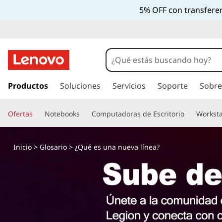
5% OFF con transferen
I
r
Productos
Soluciones
Servicios
Soporte
Sobre
a
l
Ofertas
Notebooks
Computadoras de Escritorio
Worksta
c
o
n
Inicio
>
Glosario
> ¿Qué es una nueva línea?
t
e
n
i
d
o
p