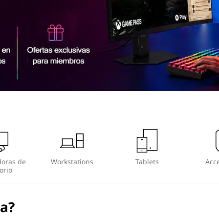
oras de
Workstations
Tablets
Acce
orio
ea?