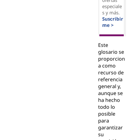
ofertas
especiale
s y más.
Suscribir
me >
Este
glosario se
proporcion
a como
recurso de
referencia
general y,
aunque se
ha hecho
todo lo
posible
para
garantizar
su