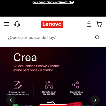
¿
(Ver condición en c/producto)
Q
u
Ir al contenido principal
é
e
s
C
T
R
L