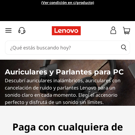
H
(Ver condición en c/producto)
e
a
Ir al contenido principal
d
p
h
Auriculares y Parlantes para PC
Descubrí auriculares inalámbricos, auriculares con
o
cancelación de ruido y parlantes Lenovo para un
n
sonido claro en cada momento. Elegí el accesorio
perfecto y disfrutá de un sonido sin límites.
e
s
Paga con cualquiera de