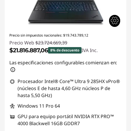
Precio sin impuestos nacionales: $19.743.789,12
Precio Web
$23.724.669,39
$21.816.887,06
IVA Inc.
8% de descuento
Descuento prod (inc IVA) :
-$1.907.782,33
Las especificaciones configurables comienzan en:
Procesador Intel® Core™ Ultra 9 285HX vPro®
(núcleos E de hasta 4,60 GHz núcleos P de
hasta 5,50 GHz)
Windows 11 Pro 64
GPU para equipo portátil NVIDIA RTX PRO™
4000 Blackwell 16GB GDDR7