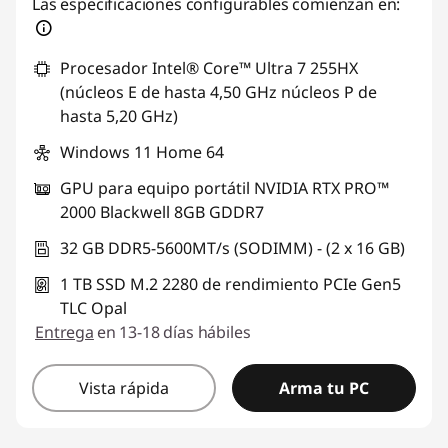
Descuento prod (inc IVA) :
-$772.436,49
Las especificaciones configurables comienzan en:
Procesador Intel® Core™ Ultra 7 255HX
(núcleos E de hasta 4,50 GHz núcleos P de
hasta 5,20 GHz)
Windows 11 Home 64
GPU para equipo portátil NVIDIA RTX PRO™
2000 Blackwell 8GB GDDR7
32 GB DDR5-5600MT/s (SODIMM) - (2 x 16 GB)
1 TB SSD M.2 2280 de rendimiento PCIe Gen5
TLC Opal
Entrega
en 13-18 días hábiles
Vista rápida
Arma tu PC