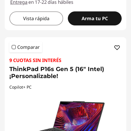
P
Entrega
en 17-22 días hábiles
1
Vista rápida
Arma tu PC
6
I
Comparar
n
9 CUOTAS SIN INTERÉS
t
ThinkPad P16s Gen 5 (16" Intel)
e
¡Personalizable!
Copilot+ PC
l