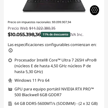
Precio sin impuestos nacionales: $9.099.907,94
Precio Web
$11.322.380,35
$10.055.398,36
IVA Inc.
11% de descuento
Descuento prod (inc IVA) :
-$1.266.981,99
Las especificaciones configurables comienzan en:
Procesador Intel® Core™ Ultra 7 265H vPro®
(núcleos E de hasta 4,50 GHz núcleos P de
hasta 5,30 GHz)
Windows 11 Pro 64
GPU para equipo portátil NVIDIA RTX PRO™
500 Blackwell 6GB GDDR7
64 GB DDR5-5600MT/s (SODIMM) - (2 x 32 GB)