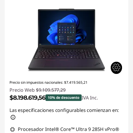
Precio sin impuestos nacionales: $7.419.565,21
Precio Web
$9.109.577,29
$8.198.619,56
IVA Inc.
10% de descuento
Descuento prod (inc IVA) :
-$910.957,73
Las especificaciones configurables comienzan en:
Procesador Intel® Core™ Ultra 9 285H vPro®