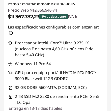
Precio sin impuestos nacionales: $10.287.585,65
Precio Web
$12.366.946,74
$11.367.782,23
IVA Inc.
8% de descuento
Descuento prod (inc IVA) :
-$999.164,51
Las especificaciones configurables comienzan en:
Procesador Intel® Core™ Ultra 9 275HX
(núcleos E de hasta 4,60 GHz núcleos P de
hasta 5,40 GHz)
Windows 11 Pro 64
GPU para equipo portátil NVIDIA RTX PRO™
3000 Blackwell 12GB GDDR7
32 GB DDR5-5600MT/s (SODIMM, ECC)
2 TB SSD M.2 2280 de rendimiento PCIe Gen5
TLC Opal
Entrega
en 13-18 días hábiles