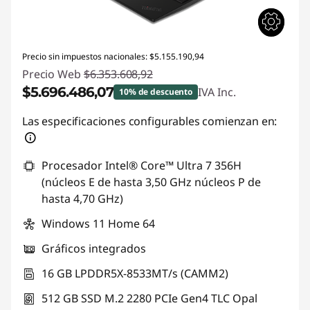
n
1
Precio sin impuestos nacionales: $5.155.190,94
,
Precio Web
$6.353.608,92
$5.696.486,07
IVA Inc.
10% de descuento
P
Descuento prod (inc IVA) :
-$657.122,85
Las especificaciones configurables comienzan en:
1
6
Procesador Intel® Core™ Ultra 7 356H
(núcleos E de hasta 3,50 GHz núcleos P de
A
hasta 4,70 GHz)
M
Windows 11 Home 64
Gráficos integrados
D
16 GB LPDDR5X-8533MT/s (CAMM2)
,
512 GB SSD M.2 2280 PCIe Gen4 TLC Opal