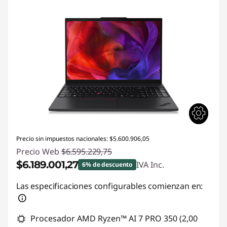
Precio sin impuestos nacionales: $5.600.906,05
Precio Web
$6.595.229,75
$6.189.001,27
IVA Inc.
6% de descuento
Descuento prod (inc IVA) :
-$406.228,48
Las especificaciones configurables comienzan en:
Procesador AMD Ryzen™ AI 7 PRO 350 (2,00