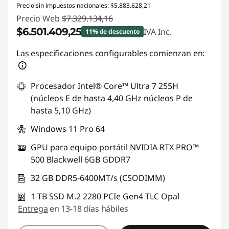
Precio sin impuestos nacionales: $5.883.628,21
Precio Web
$7.329.134,16
$6.501.409,25
IVA Inc.
11% de descuento
Descuento prod (inc IVA) :
-$827.724,91
Las especificaciones configurables comienzan en:
Procesador Intel® Core™ Ultra 7 255H
(núcleos E de hasta 4,40 GHz núcleos P de
hasta 5,10 GHz)
Windows 11 Pro 64
GPU para equipo portátil NVIDIA RTX PRO™
500 Blackwell 6GB GDDR7
32 GB DDR5-6400MT/s (CSODIMM)
1 TB SSD M.2 2280 PCIe Gen4 TLC Opal
Entrega
en 13-18 días hábiles