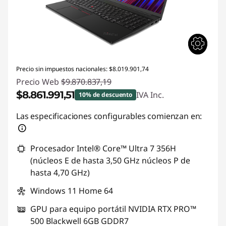
Precio sin impuestos nacionales: $8.019.901,74
Precio Web
$9.870.837,19
$8.861.991,51
IVA Inc.
10% de descuento
Descuento prod (inc IVA) :
-$1.008.845,68
Las especificaciones configurables comienzan en:
Procesador Intel® Core™ Ultra 7 356H
(núcleos E de hasta 3,50 GHz núcleos P de
hasta 4,70 GHz)
Windows 11 Home 64
GPU para equipo portátil NVIDIA RTX PRO™
500 Blackwell 6GB GDDR7