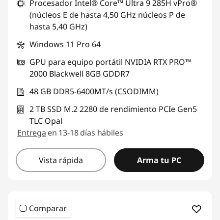
Procesador Intel® Core™ Ultra 9 285H vPro®
(núcleos E de hasta 4,50 GHz núcleos P de
hasta 5,40 GHz)
Windows 11 Pro 64
GPU para equipo portátil NVIDIA RTX PRO™
2000 Blackwell 8GB GDDR7
48 GB DDR5-6400MT/s (CSODIMM)
2 TB SSD M.2 2280 de rendimiento PCIe Gen5
TLC Opal
Entrega
en 13-18 días hábiles
Vista rápida
Arma tu PC
Comparar