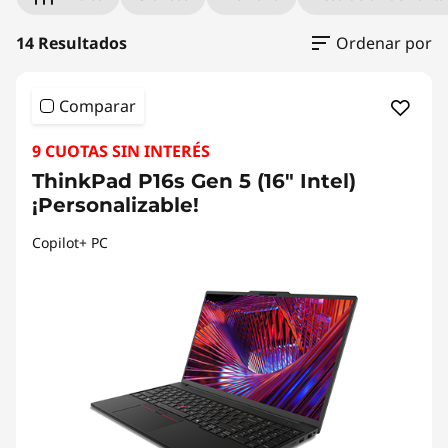
6
G
14 Resultados
Ordenar por
e
Comparar
n
9 CUOTAS SIN INTERÉS
2
ThinkPad P16s Gen 5 (16" Intel)
¡Personalizable!
,
Copilot+ PC
P
1
6
G
e