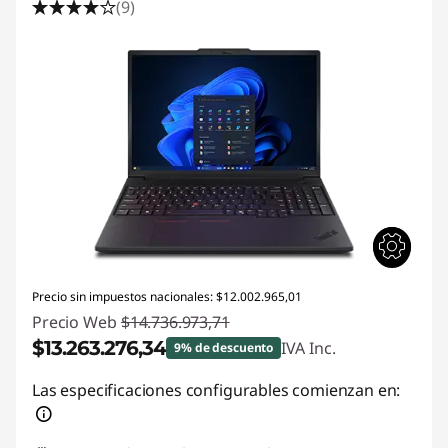
(9)
Precio sin impuestos nacionales: $12.002.965,01
Precio Web
$14.736.973,71
$13.263.276,34
IVA Inc.
9% de descuento
Descuento prod (inc IVA) :
-$1.473.697,37
Las especificaciones configurables comienzan en: