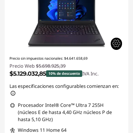
Precio sin impuestos nacionales: $4.641.658,69
Precio Web
$5.698.925,39
$5.129.032,85
IVA Inc.
10% de descuento
Descuento prod (inc IVA) :
-$569.892,54
Las especificaciones configurables comienzan en:
Procesador Intel® Core™ Ultra 7 255H
(núcleos E de hasta 4,40 GHz núcleos P de
hasta 5,10 GHz)
Windows 11 Home 64