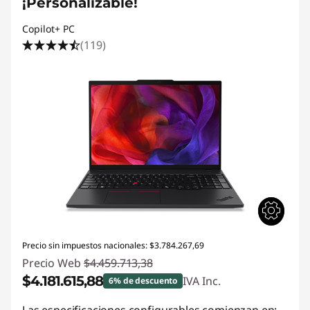
¡Personalizable!
Copilot+ PC
(119)
Precio sin impuestos nacionales: $3.784.267,69
Precio Web
$4.459.713,38
$4.181.615,88
IVA Inc.
6% de descuento
Descuento prod (inc IVA) :
-$278.097,50