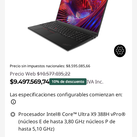
Precio sin impuestos nacionales: $8.595.085,66
Precio Web
$10.577.035,22
$9.497.569,74
IVA Inc.
10% de descuento
Descuento prod (inc IVA) :
-$1.079.465,48
Las especificaciones configurables comienzan en:
Procesador Intel® Core™ Ultra X9 388H vPro®
(núcleos E de hasta 3,80 GHz núcleos P de
hasta 5,10 GHz)