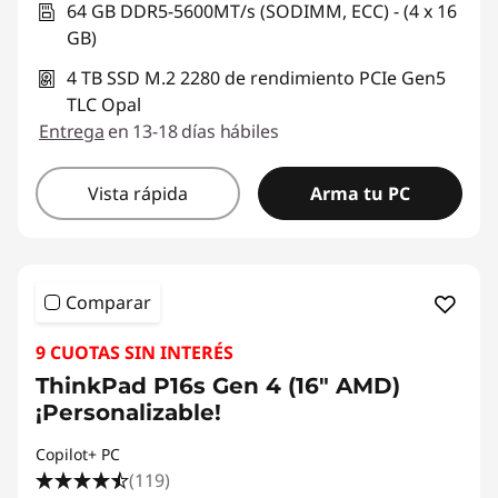
64 GB DDR5-5600MT/s (SODIMM, ECC) - (4 x 16
GB)
4 TB SSD M.2 2280 de rendimiento PCIe Gen5
TLC Opal
Entrega
en 13-18 días hábiles
Vista rápida
Arma tu PC
Comparar
9 CUOTAS SIN INTERÉS
ThinkPad P16s Gen 4 (16" AMD)
¡Personalizable!
Copilot+ PC
(119)