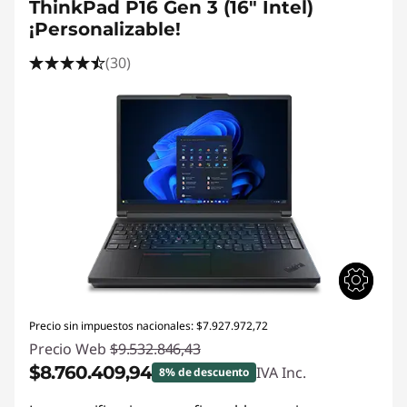
ThinkPad P16 Gen 3 (16" Intel)
¡Personalizable!
(30)
Precio sin impuestos nacionales: $7.927.972,72
Precio Web
$9.532.846,43
$8.760.409,94
IVA Inc.
8% de descuento