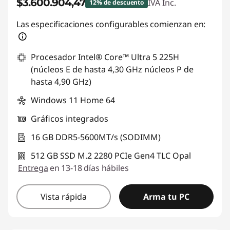
$3.600.904,47
IVA Inc.
12% de descuento
Descuento prod (inc IVA) :
-$515.212,36
Las especificaciones configurables comienzan en:
Procesador Intel® Core™ Ultra 5 225H
(núcleos E de hasta 4,30 GHz núcleos P de
hasta 4,90 GHz)
Windows 11 Home 64
Gráficos integrados
16 GB DDR5-5600MT/s (SODIMM)
512 GB SSD M.2 2280 PCIe Gen4 TLC Opal
Entrega
en 13-18 días hábiles
Vista rápida
Arma tu PC