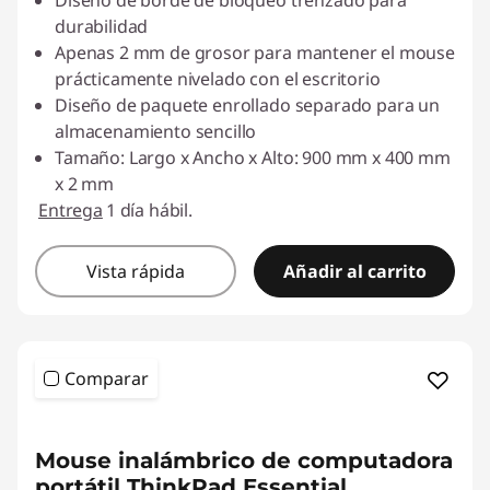
í
Diseño de borde de bloqueo trenzado para
durabilidad
a
Apenas 2 mm de grosor para mantener el mouse
prácticamente nivelado con el escritorio
s
Diseño de paquete enrollado separado para un
almacenamiento sencillo
,
Tamaño: Largo x Ancho x Alto: 900 mm x 400 mm
x 2 mm
g
Entrega
1 día hábil.
a
Vista rápida
Añadir al carrito
m
i
n
Comparar
g
<b> <b>
Mouse inalámbrico de computadora
y
portátil ThinkPad Essential