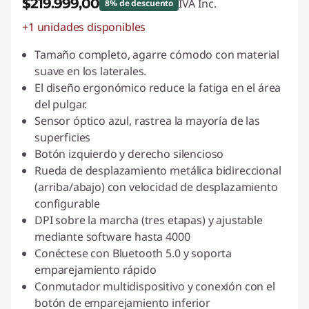
$219.999,00
IVA Inc.
8% de descuento
+1 unidades disponibles
Descuento prod (inc IVA) :
-$19.999,99
Tamaño completo, agarre cómodo con material
suave en los laterales.
El diseño ergonómico reduce la fatiga en el área
del pulgar.
Sensor óptico azul, rastrea la mayoría de las
superficies
Botón izquierdo y derecho silencioso
Rueda de desplazamiento metálica bidireccional
(arriba/abajo) con velocidad de desplazamiento
configurable
DPI sobre la marcha (tres etapas) y ajustable
mediante software hasta 4000
Conéctese con Bluetooth 5.0 y soporta
emparejamiento rápido
Conmutador multidispositivo y conexión con el
botón de emparejamiento inferior