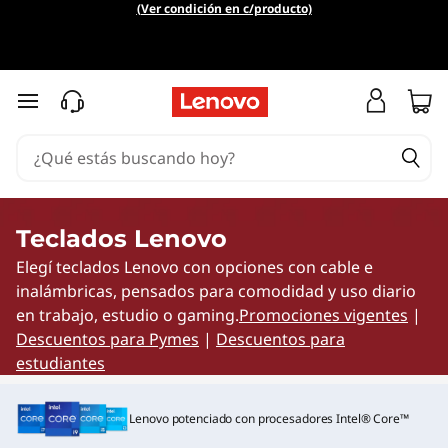
¡
(Ver condición en c/producto)
T
e
Ir al contenido principal
c
l
a
Teclados Lenovo
Elegí teclados Lenovo con opciones con cable e
d
inalámbricas, pensados para comodidad y uso diario
o
en trabajo, estudio o gaming.
Promociones vigentes
|
Descuentos para Pymes
|
Descuentos para
s
estudiantes
e
Lenovo potenciado con procesadores Intel® Core™