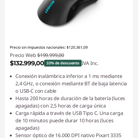
Precio sin impuestos nacionales: $120.361,09
Precio Web
$199.999,00
$132.999,00
IVA Inc.
33% de descuento
Descuento prod (inc IVA) :
-$67.000,00
Conexión inalámbrica inferior a 1 ms mediante
2,4 GHz, o conexión mediante BT de baja latencia
o USB-C con cable
Hasta 200 horas de duración de la batería (luces
apagadas) con 2,5 horas de carga única
Carga rápida a través de USB Tipo C. Una carga
de 10 minutos puede durar 10 horas (luces
apagadas)
Sensor óptico de 16.000 DPI nativo Pixart 3335