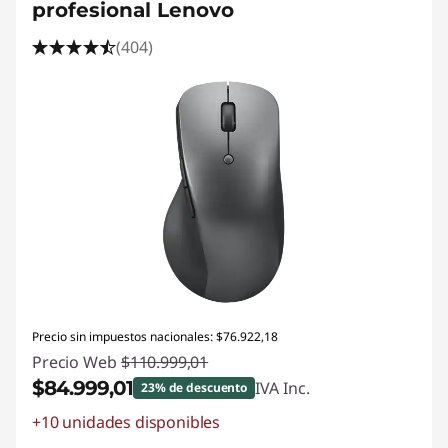
profesional Lenovo
(404)
Precio sin impuestos nacionales: $76.922,18
Precio Web
$110.999,01
$84.999,01
IVA Inc.
23% de descuento
+10 unidades disponibles
Descuento prod (inc IVA) :
-$26.000,00