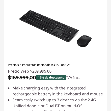
Precio sin impuestos nacionales: $153.845,25
Precio Web
$209.999,00
$169.999,00
IVA Inc.
19% de descuento
Descuento prod (inc IVA) :
-$40.000,00
Make charging easy with the integrated
rechargeable battery in the keyboard and mouse
Seamlessly switch up to 3 devices via the 2.4G
Unified dongle or Dual BT on multi-OS