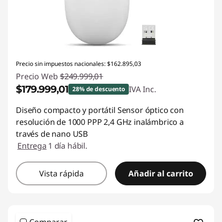
Precio sin impuestos nacionales: $162.895,03
Precio Web
$249.999,01
$179.999,01
IVA Inc.
28% de descuento
Descuento prod (inc IVA) :
-$70.000,00
Diseño compacto y portátil Sensor óptico con
resolución de 1000 PPP 2,4 GHz inalámbrico a
través de nano USB
Entrega
1 día hábil.
Vista rápida
Añadir al carrito