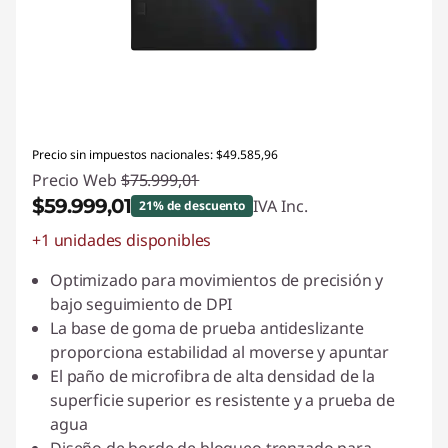
a
t
o
d
Precio sin impuestos nacionales: $49.585,96
Precio Web
$75.999,01
o
$59.999,01
IVA Inc.
21% de descuento
s
+1 unidades disponibles
Descuento prod (inc IVA) :
-$16.000,00
l
Optimizado para movimientos de precisión y
bajo seguimiento de DPI
o
La base de goma de prueba antideslizante
proporciona estabilidad al moverse y apuntar
s
El paño de microfibra de alta densidad de la
superficie superior es resistente y a prueba de
d
agua