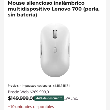
Mouse silencioso inalámbrico
multidispositivo Lenovo 700 (perla,
sin batería)
Precio sin impuestos nacionales: $135.745,71
Precio Web
$269.999,01
$149.999,01
IVA Inc.
44% de descuento
+10 unidades disponibles
Descuento prod (inc IVA) :
-$120.000,00