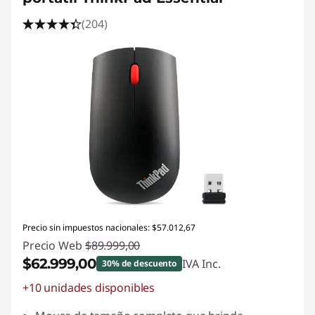
m
(204)
á
s
Precio sin impuestos nacionales: $57.012,67
Precio Web
$89.999,00
$62.999,00
IVA Inc.
30% de descuento
+10 unidades disponibles
Descuento prod (inc IVA) :
-$27.000,00