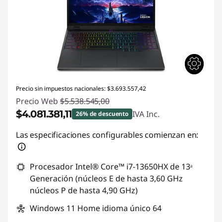
Precio sin impuestos nacionales: $3.693.557,42
Precio Web
$5.538.545,00
$4.081.381,11
IVA Inc.
26% de descuento
Descuento prod (inc IVA) :
-$1.457.163,89
Las especificaciones configurables comienzan en:
Procesador Intel® Core™ i7-13650HX de 13ᵃ
Generación (núcleos E de hasta 3,60 GHz
núcleos P de hasta 4,90 GHz)
Windows 11 Home idioma único 64