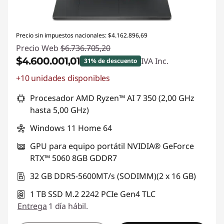
Precio sin impuestos nacionales: $4.162.896,69
Precio Web
$6.736.705,20
$4.600.001,01
IVA Inc.
31% de descuento
+10 unidades disponibles
Descuento prod (inc IVA) :
-$2.136.704,19
Procesador AMD Ryzen™ AI 7 350 (2,00 GHz
hasta 5,00 GHz)
Windows 11 Home 64
GPU para equipo portátil NVIDIA® GeForce
RTX™ 5060 8GB GDDR7
32 GB DDR5-5600MT/s (SODIMM)(2 x 16 GB)
1 TB SSD M.2 2242 PCIe Gen4 TLC
Entrega
1 día hábil.