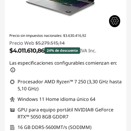
Precio sin impuestos nacionales: $3.630.416,92
Precio Web
$5.279.515,14
$4.011.610,86
IVA Inc.
24% de descuento
Descuento prod (inc IVA) :
-$1.267.904,28
Las especificaciones configurables comienzan en:
Procesador AMD Ryzen™ 7 250 (3,30 GHz hasta
5,10 GHz)
Windows 11 Home idioma único 64
GPU para equipo portátil NVIDIA® GeForce
RTX™ 5050 8GB GDDR7
16 GB DDR5-5600MT/s (SODIMM)