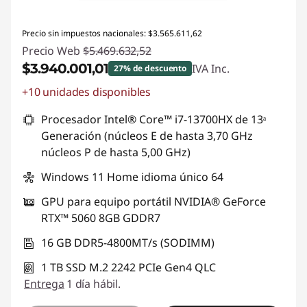
Precio sin impuestos nacionales: $3.565.611,62
Precio Web
$5.469.632,52
$3.940.001,01
IVA Inc.
27% de descuento
+10 unidades disponibles
Descuento prod (inc IVA) :
-$1.529.631,51
Procesador Intel® Core™ i7-13700HX de 13ᵃ
Generación (núcleos E de hasta 3,70 GHz
núcleos P de hasta 5,00 GHz)
Windows 11 Home idioma único 64
GPU para equipo portátil NVIDIA® GeForce
RTX™ 5060 8GB GDDR7
16 GB DDR5-4800MT/s (SODIMM)
1 TB SSD M.2 2242 PCIe Gen4 QLC
Entrega
1 día hábil.