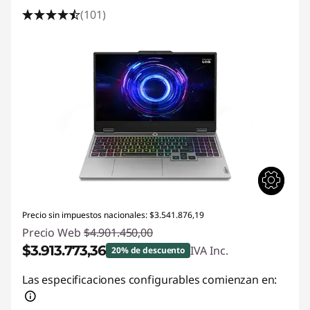
(101)
Precio sin impuestos nacionales: $3.541.876,19
Precio Web
$4.901.450,00
$3.913.773,36
IVA Inc.
20% de descuento
Descuento prod (inc IVA) :
-$987.676,64
Las especificaciones configurables comienzan en: