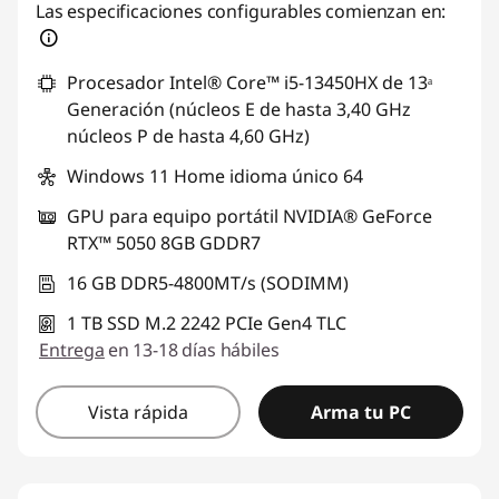
Descuento prod (inc IVA) :
-$1.357.184,13
Las especificaciones configurables comienzan en:
Procesador Intel® Core™ i5-13450HX de 13ᵃ
Generación (núcleos E de hasta 3,40 GHz
núcleos P de hasta 4,60 GHz)
Windows 11 Home idioma único 64
GPU para equipo portátil NVIDIA® GeForce
RTX™ 5050 8GB GDDR7
16 GB DDR5-4800MT/s (SODIMM)
1 TB SSD M.2 2242 PCIe Gen4 TLC
Entrega
en 13-18 días hábiles
Vista rápida
Arma tu PC