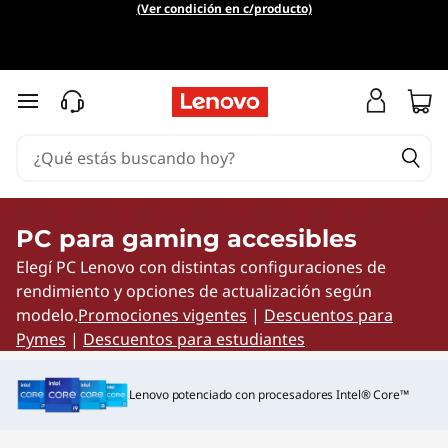
P
(Ver condición en c/producto)
C
p
Ir al contenido principal
a
r
a
PC para gaming accesibles
Elegí PC Lenovo con distintas configuraciones de
g
rendimiento y opciones de actualización según
a
modelo.
Promociones vigentes
|
Descuentos para
Pymes
|
Descuentos para estudiantes
m
Lenovo potenciado con procesadores Intel® Core™
i