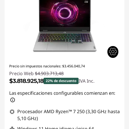
Precio sin impuestos nacionales: $3.456.040,74
Precio Web
$4.903.713,48
$3.818.925,18
IVA Inc.
22% de descuento
Descuento prod (inc IVA) :
-$1.084.788,30
Las especificaciones configurables comienzan en:
Procesador AMD Ryzen™ 7 250 (3,30 GHz hasta
5,10 GHz)
Windows 11 Home idioma único 64