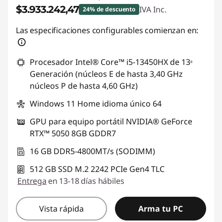
$3.933.242,47
IVA Inc.
24% de descuento
Descuento prod (inc IVA) :
-$1.244.495,54
Las especificaciones configurables comienzan en:
Procesador Intel® Core™ i5-13450HX de 13ᵃ
Generación (núcleos E de hasta 3,40 GHz
núcleos P de hasta 4,60 GHz)
Windows 11 Home idioma único 64
GPU para equipo portátil NVIDIA® GeForce
RTX™ 5050 8GB GDDR7
16 GB DDR5-4800MT/s (SODIMM)
512 GB SSD M.2 2242 PCIe Gen4 TLC
Entrega
en 13-18 días hábiles
Vista rápida
Arma tu PC