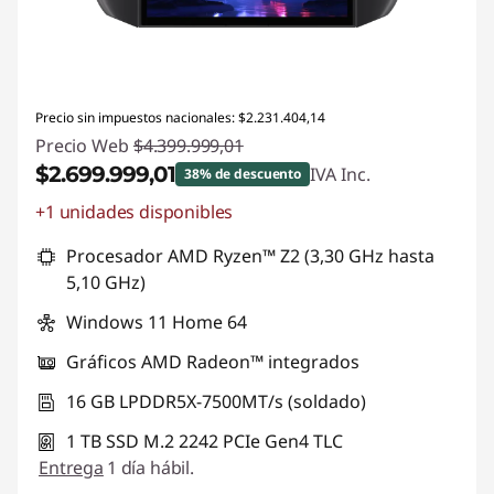
Precio sin impuestos nacionales: $2.231.404,14
Precio Web
$4.399.999,01
$2.699.999,01
IVA Inc.
38% de descuento
+1 unidades disponibles
Descuento prod (inc IVA) :
-$1.700.000,00
Procesador AMD Ryzen™ Z2 (3,30 GHz hasta
5,10 GHz)
Windows 11 Home 64
Gráficos AMD Radeon™ integrados
16 GB LPDDR5X-7500MT/s (soldado)
1 TB SSD M.2 2242 PCIe Gen4 TLC
Entrega
1 día hábil.