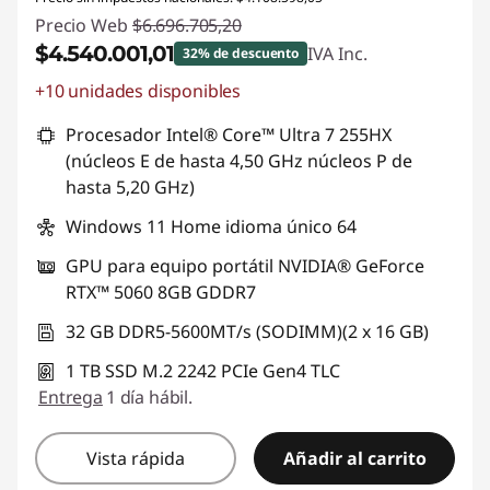
Precio Web
$6.696.705,20
$4.540.001,01
IVA Inc.
32% de descuento
+10 unidades disponibles
Descuento prod (inc IVA) :
-$2.156.704,19
Procesador Intel® Core™ Ultra 7 255HX
(núcleos E de hasta 4,50 GHz núcleos P de
hasta 5,20 GHz)
Windows 11 Home idioma único 64
GPU para equipo portátil NVIDIA® GeForce
RTX™ 5060 8GB GDDR7
32 GB DDR5-5600MT/s (SODIMM)(2 x 16 GB)
1 TB SSD M.2 2242 PCIe Gen4 TLC
Entrega
1 día hábil.
Vista rápida
Añadir al carrito