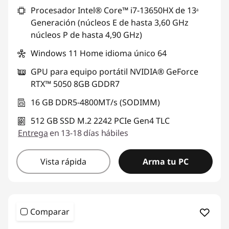
Procesador Intel® Core™ i7-13650HX de 13ᵃ
Generación (núcleos E de hasta 3,60 GHz
núcleos P de hasta 4,90 GHz)
Windows 11 Home idioma único 64
GPU para equipo portátil NVIDIA® GeForce
RTX™ 5050 8GB GDDR7
16 GB DDR5-4800MT/s (SODIMM)
512 GB SSD M.2 2242 PCIe Gen4 TLC
Entrega
en 13-18 días hábiles
Vista rápida
Arma tu PC
Comparar