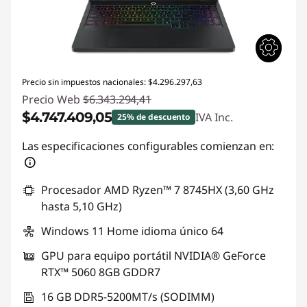
Precio sin impuestos nacionales: $4.296.297,63
Precio Web
$6.343.294,41
$4.747.409,05
IVA Inc.
25% de descuento
Descuento prod (inc IVA) :
-$1.595.885,36
Las especificaciones configurables comienzan en:
Procesador AMD Ryzen™ 7 8745HX (3,60 GHz
hasta 5,10 GHz)
Windows 11 Home idioma único 64
GPU para equipo portátil NVIDIA® GeForce
RTX™ 5060 8GB GDDR7
16 GB DDR5-5200MT/s (SODIMM)