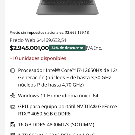
Precio sin impuestos nacionales: $2.665.159,13
Precio Web
$4.469.632,51
$2.945.001,00
IVA Inc.
34% de descuento
+10 unidades disponibles
Descuento prod (inc IVA) :
-$1.524.631,51
Procesador Intel® Core™ i7-12650HX de 12ᵃ
Generación (núcleos E de hasta 3,30 GHz
núcleos P de hasta 4,70 GHz)
Windows 11 Home idioma único 64
GPU para equipo portátil NVIDIA® GeForce
RTX™ 4050 6GB GDDR6
16 GB DDR5-4800MT/s (SODIMM)