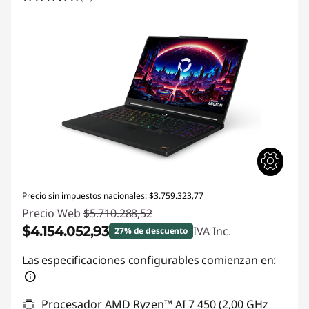
Precio sin impuestos nacionales: $3.759.323,77
Precio Web
$5.710.288,52
$4.154.052,93
IVA Inc.
27% de descuento
Descuento prod (inc IVA) :
-$1.556.235,59
Las especificaciones configurables comienzan en:
Procesador AMD Ryzen™ AI 7 450 (2,00 GHz