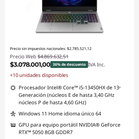
Precio sin impuestos nacionales: $2.785.521,12
Precio Web
$4.869.632,51
$3.078.001,00
IVA Inc.
36% de descuento
+10 unidades disponibles
Descuento prod (inc IVA) :
-$1.791.631,51
Procesador Intel® Core™ i5-13450HX de 13ᵃ
Generación (núcleos E de hasta 3,40 GHz
núcleos P de hasta 4,60 GHz)
Windows 11 Home idioma único 64
GPU para equipo portátil NVIDIA® GeForce
RTX™ 5050 8GB GDDR7